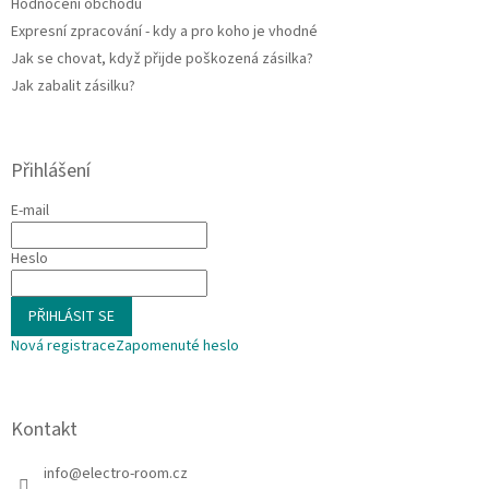
Hodnocení obchodu
Expresní zpracování - kdy a pro koho je vhodné
Jak se chovat, když přijde poškozená zásilka?
Jak zabalit zásilku?
Přihlášení
E-mail
Heslo
PŘIHLÁSIT SE
Nová registrace
Zapomenuté heslo
Kontakt
info
@
electro-room.cz