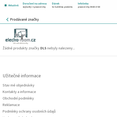
Přejít
Doručení na adresu
Dárek
Infolinka
Aktuálně:
na
nejčastěji 3 pracovní dny
ke každému produktu
pracovní dny 09:00-17:00
obsah
NÁKUPNÍ
Prodávané značky
KOŠÍK
DLS
CZK
Žádné produkty značky
DLS
nebyly nalezeny...
Z
á
p
a
Užitečné informace
t
Stav mé objednávky
í
Kontakty a informace
Obchodní podmínky
Reklamace
Podmínky ochrany osobních údajů