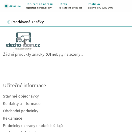
Přejít
Doručení na adresu
Dárek
Infolinka
Aktuálně:
na
nejčastěji 3 pracovní dny
ke každému produktu
pracovní dny 09:00-17:00
obsah
NÁKUPNÍ
Prodávané značky
KOŠÍK
DJI
CZK
Žádné produkty značky
DJI
nebyly nalezeny...
Z
á
p
a
Užitečné informace
t
Stav mé objednávky
í
Kontakty a informace
Obchodní podmínky
Reklamace
Podmínky ochrany osobních údajů