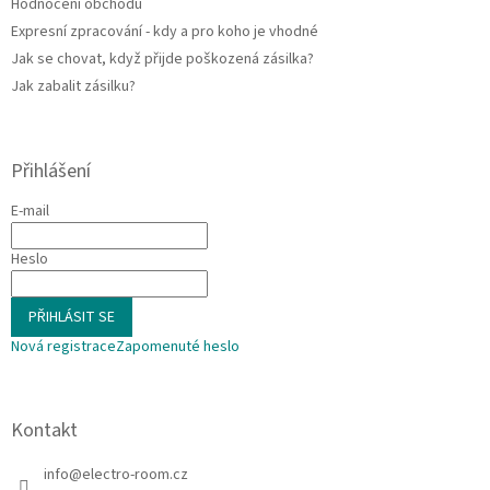
Hodnocení obchodu
Expresní zpracování - kdy a pro koho je vhodné
Jak se chovat, když přijde poškozená zásilka?
Jak zabalit zásilku?
Přihlášení
E-mail
Heslo
PŘIHLÁSIT SE
Nová registrace
Zapomenuté heslo
Kontakt
info
@
electro-room.cz