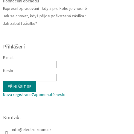
Hodnocení obchodu
Expresní zpracování - kdy a pro koho je vhodné
Jak se chovat, když přijde poškozená zásilka?
Jak zabalit zásilku?
Přihlášení
E-mail
Heslo
PŘIHLÁSIT SE
Nová registrace
Zapomenuté heslo
Kontakt
info
@
electro-room.cz