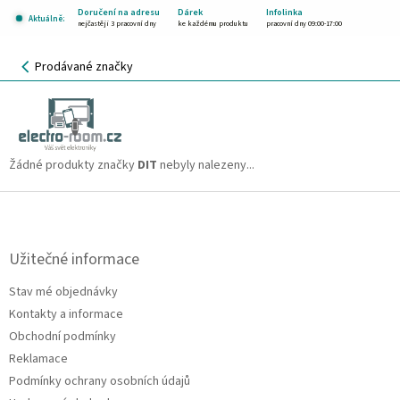
Přejít
Doručení na adresu
Dárek
Infolinka
Aktuálně:
na
nejčastěji 3 pracovní dny
ke každému produktu
pracovní dny 09:00-17:00
obsah
NÁKUPNÍ
Prodávané značky
KOŠÍK
DIT
CZK
Žádné produkty značky
DIT
nebyly nalezeny...
Z
á
p
a
Užitečné informace
t
Stav mé objednávky
í
Kontakty a informace
Obchodní podmínky
Reklamace
Podmínky ochrany osobních údajů