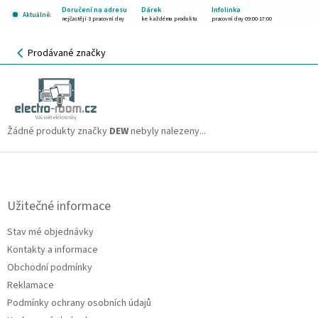
Přejít
Doručení na adresu
Dárek
Infolinka
Aktuálně:
na
nejčastěji 3 pracovní dny
ke každému produktu
pracovní dny 09:00-17:00
obsah
NÁKUPNÍ
Prodávané značky
KOŠÍK
DEW
CZK
Žádné produkty značky
DEW
nebyly nalezeny...
Z
á
p
a
Užitečné informace
t
Stav mé objednávky
í
Kontakty a informace
Obchodní podmínky
Reklamace
Podmínky ochrany osobních údajů