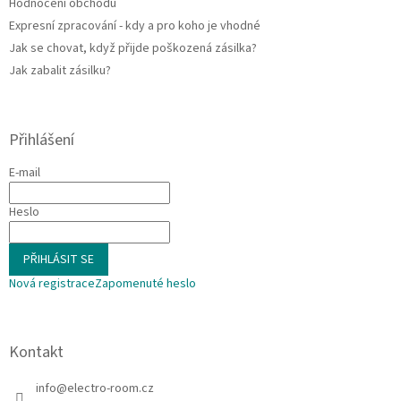
Hodnocení obchodu
Expresní zpracování - kdy a pro koho je vhodné
Jak se chovat, když přijde poškozená zásilka?
Jak zabalit zásilku?
Přihlášení
E-mail
Heslo
PŘIHLÁSIT SE
Nová registrace
Zapomenuté heslo
Kontakt
info
@
electro-room.cz