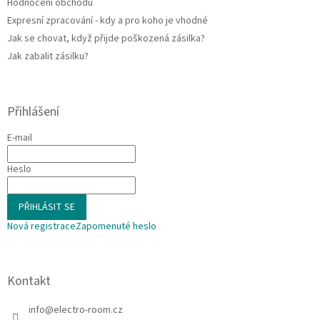
Hodnocení obchodu
Expresní zpracování - kdy a pro koho je vhodné
Jak se chovat, když přijde poškozená zásilka?
Jak zabalit zásilku?
Přihlášení
E-mail
Heslo
PŘIHLÁSIT SE
Nová registrace
Zapomenuté heslo
Kontakt
info
@
electro-room.cz