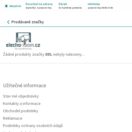
Přejít
Doručení na adresu
Dárek
Infolinka
Aktuálně:
na
nejčastěji 3 pracovní dny
ke každému produktu
pracovní dny 09:00-17:00
obsah
NÁKUPNÍ
Prodávané značky
KOŠÍK
DEL
CZK
Žádné produkty značky
DEL
nebyly nalezeny...
Z
á
p
a
Užitečné informace
t
Stav mé objednávky
í
Kontakty a informace
Obchodní podmínky
Reklamace
Podmínky ochrany osobních údajů