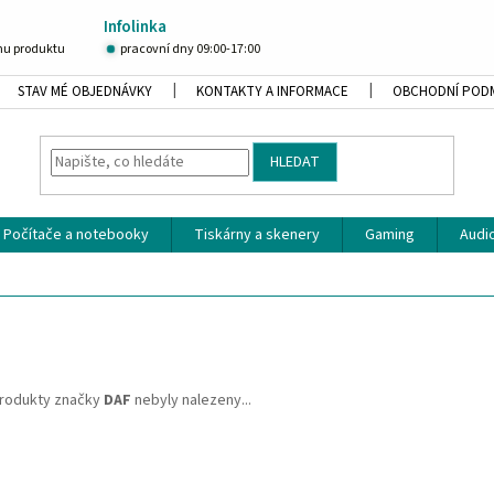
Infolinka
u produktu
pracovní dny 09:00-17:00
STAV MÉ OBJEDNÁVKY
KONTAKTY A INFORMACE
OBCHODNÍ POD
HLEDAT
Počítače a notebooky
Tiskárny a skenery
Gaming
Audio
rodukty značky
DAF
nebyly nalezeny...