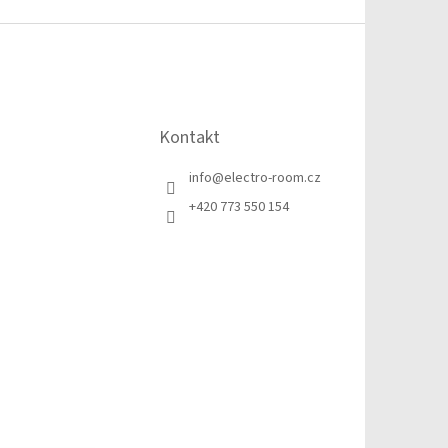
Kontakt
info
@
electro-room.cz
+420 773 550 154