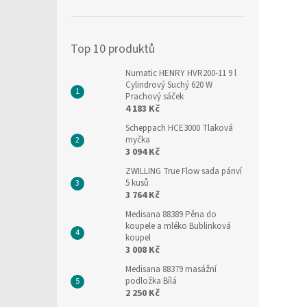
í
p
a
Top 10 produktů
n
e
Numatic HENRY HVR200-11 9 l
l
Cylindrový Suchý 620 W
Prachový sáček
4 183 Kč
Scheppach HCE3000 Tlaková
myčka
3 094 Kč
ZWILLING True Flow sada pánví
5 kusů
3 764 Kč
Medisana 88389 Pěna do
koupele a mléko Bublinková
koupel
3 008 Kč
Medisana 88379 masážní
podložka Bílá
2 250 Kč