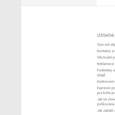
Z
á
p
a
t
Užitečné
í
Stav mé ob
Kontakty a
Obchodní 
Reklamace
Podmínky o
údajů
Hodnocení
Expresní zp
pro koho j
Jak se chov
poškozená 
Jak zabalit 