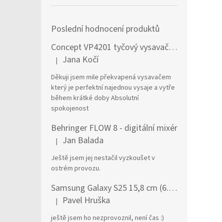
Poslední hodnocení produktů
Concept VP4201 tyčový vysavač / elektrický smeták Tyčový vysavač 2 v 1 AC Suché a mokré Bezsáčkové 0,6 l 90 W Černá, Stříbrná
Jana Kočí
|
Hodnocení produktu je 5 z 5 hvězdiček.
Děkuji jsem mile překvapená vysavačem
který je perfektní najednou vysaje a vytře
během krátké doby Absolutní
spokojenost
Behringer FLOW 8 - digitální mixér
Jan Balada
|
Hodnocení produktu je 5 z 5 hvězdiček.
Ještě jsem jej nestačil vyzkoušet v
ostrém provozu.
Samsung Galaxy S25 15,8 cm (6.2") Dual SIM Android 15 5G USB typu C 12 GB 256 GB 4000 mAh Námořnická modrá
Pavel Hruška
|
Hodnocení produktu je 1 z 5 hvězdiček.
ještě jsem ho nezprovoznil, není čas :)