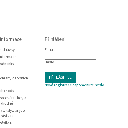
 informace
Přihlášení
jednávky
E-mail
 informace
Heslo
podmínky
PŘIHLÁSIT SE
chrany osobních
Nová registrace
Zapomenuté heslo
 obchodu
racování - kdy a
e vhodné
at, když přijde
zásilka?
zásilku?