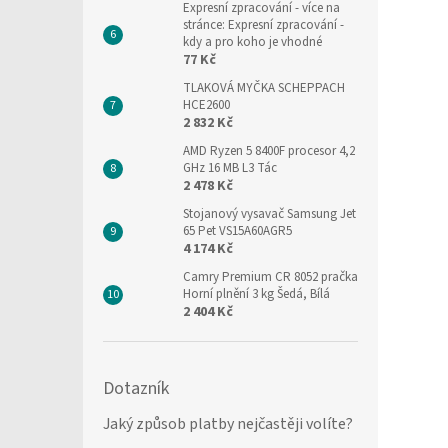
Expresní zpracování
- více na
stránce: Expresní zpracování -
kdy a pro koho je vhodné
77 Kč
TLAKOVÁ MYČKA SCHEPPACH
HCE2600
2 832 Kč
AMD Ryzen 5 8400F procesor 4,2
GHz 16 MB L3 Tác
2 478 Kč
Stojanový vysavač Samsung Jet
65 Pet VS15A60AGR5
4 174 Kč
Camry Premium CR 8052 pračka
Horní plnění 3 kg Šedá, Bílá
2 404 Kč
Dotazník
Jaký způsob platby nejčastěji volíte?