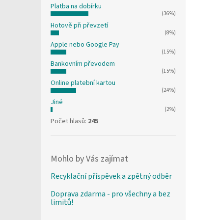
Platba na dobírku
(36%)
Hotově při převzetí
(8%)
Apple nebo Google Pay
(15%)
Bankovním převodem
(15%)
Online platební kartou
(24%)
Jiné
(2%)
Počet hlasů:
245
Mohlo by Vás zajímat
Recyklační příspěvek a zpětný odběr
Doprava zdarma - pro všechny a bez
limitů!