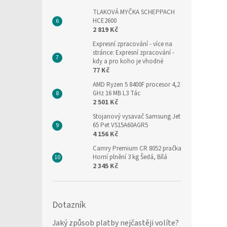
TLAKOVÁ MYČKA SCHEPPACH
HCE2600
2 819 Kč
Expresní zpracování
- více na
stránce: Expresní zpracování -
kdy a pro koho je vhodné
77 Kč
AMD Ryzen 5 8400F procesor 4,2
GHz 16 MB L3 Tác
2 501 Kč
Stojanový vysavač Samsung Jet
65 Pet VS15A60AGR5
4 156 Kč
Camry Premium CR 8052 pračka
Horní plnění 3 kg Šedá, Bílá
2 345 Kč
Dotazník
Jaký způsob platby nejčastěji volíte?