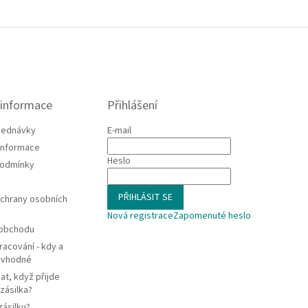
 informace
Přihlášení
jednávky
E-mail
 informace
Heslo
podmínky
PŘIHLÁSIT SE
chrany osobních
Nová registrace
Zapomenuté heslo
 obchodu
racování - kdy a
e vhodné
at, když přijde
zásilka?
zásilku?