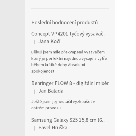
Poslední hodnocení produktů
Concept VP4201 tyčový vysavač / elektrický smeták Tyčový vysavač 2 v 1 AC Suché a mokré Bezsáčkové 0,6 l 90 W Černá, Stříbrná
Jana Kočí
|
Hodnocení produktu je 5 z 5 hvězdiček.
Děkuji jsem mile překvapená vysavačem
který je perfektní najednou vysaje a vytře
během krátké doby Absolutní
spokojenost
Behringer FLOW 8 - digitální mixér
Jan Balada
|
Hodnocení produktu je 5 z 5 hvězdiček.
Ještě jsem jej nestačil vyzkoušet v
ostrém provozu.
Samsung Galaxy S25 15,8 cm (6.2") Dual SIM Android 15 5G USB typu C 12 GB 256 GB 4000 mAh Námořnická modrá
Pavel Hruška
|
Hodnocení produktu je 1 z 5 hvězdiček.