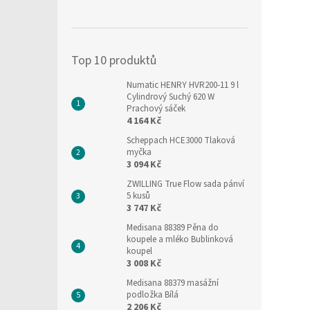
Top 10 produktů
Numatic HENRY HVR200-11 9 l
Cylindrový Suchý 620 W
Prachový sáček
4 164 Kč
Scheppach HCE3000 Tlaková
myčka
3 094 Kč
ZWILLING True Flow sada pánví
5 kusů
3 747 Kč
Medisana 88389 Pěna do
koupele a mléko Bublinková
koupel
3 008 Kč
Medisana 88379 masážní
podložka Bílá
2 206 Kč