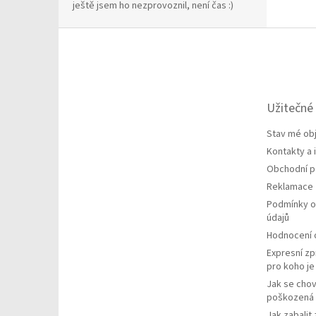
ještě jsem ho nezprovoznil, není čas :)
Z
á
p
a
t
Užitečné
í
Stav mé ob
Kontakty a
Obchodní 
Reklamace
Podmínky o
údajů
Hodnocení
Expresní zp
pro koho j
Jak se chov
poškozená 
Jak zabalit 