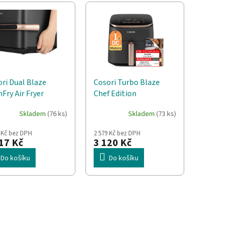
ri Dual Blaze
Cosori Turbo Blaze
Fry Air Fryer
Chef Edition
kovzdušná fritéza
Samostarný 6 l
Skladem
(76 ks)
Skladem
(73 ks)
itrů černá
Samostatné 1725 W
Horkovzdušná fritéza
 Kč bez DPH
2 579 Kč bez DPH
Černá, Růžové zlato
17 Kč
3 120 Kč
Do košíku
Do košíku
O
v
l
á