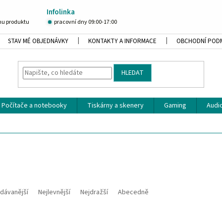
Infolinka
u produktu
pracovní dny 09:00-17:00
STAV MÉ OBJEDNÁVKY
KONTAKTY A INFORMACE
OBCHODNÍ POD
HLEDAT
Počítače a notebooky
Tiskárny a skenery
Gaming
Audio
dávanější
Nejlevnější
Nejdražší
Abecedně