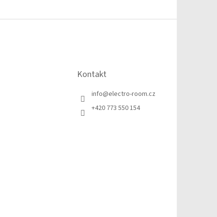
Kontakt
info
@
electro-room.cz
+420 773 550 154