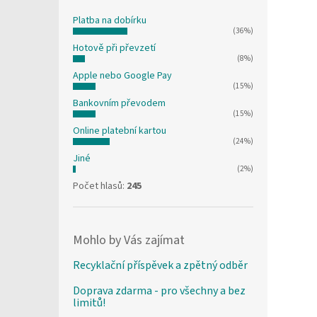
Platba na dobírku
(36%)
Hotově při převzetí
(8%)
Apple nebo Google Pay
(15%)
Bankovním převodem
(15%)
Online platební kartou
(24%)
Jiné
(2%)
Počet hlasů:
245
Mohlo by Vás zajímat
Recyklační příspěvek a zpětný odběr
Doprava zdarma - pro všechny a bez
limitů!