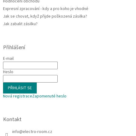
Hodnocení obchodu
Expresní zpracování - kdy a pro koho je vhodné
Jak se chovat, když přijde poškozená zásilka?
Jak zabalit zásilku?
Přihlášení
E-mail
Heslo
PŘIHLÁSIT SE
Nová registrace
Zapomenuté heslo
Kontakt
info
@
electro-room.cz