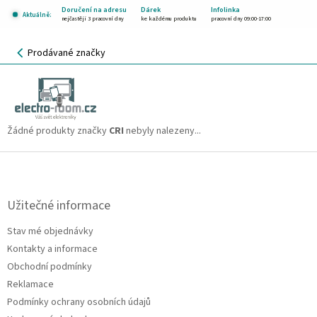
Přejít
Doručení na adresu
Dárek
Infolinka
Aktuálně:
na
nejčastěji 3 pracovní dny
ke každému produktu
pracovní dny 09:00-17:00
obsah
NÁKUPNÍ
Prodávané značky
KOŠÍK
CRI
CZK
Žádné produkty značky
CRI
nebyly nalezeny...
Z
á
p
a
Užitečné informace
t
Stav mé objednávky
í
Kontakty a informace
Obchodní podmínky
Reklamace
Podmínky ochrany osobních údajů