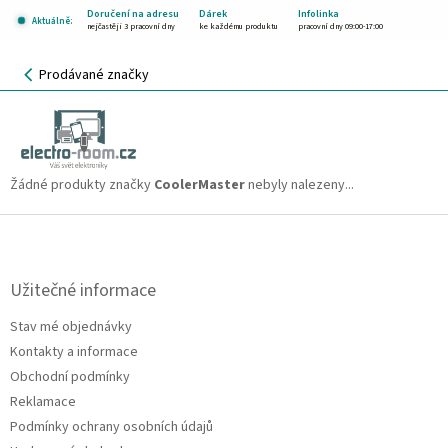
Přejít
Doručení na adresu
Dárek
Infolinka
Aktuálně:
na
nejčastěji 3 pracovní dny
ke každému produktu
pracovní dny 09:00-17:00
obsah
NÁKUPNÍ
Prodávané značky
KOŠÍK
CoolerMaster
CZK
Žádné produkty značky
CoolerMaster
nebyly nalezeny...
Z
á
p
a
Užitečné informace
t
Stav mé objednávky
í
Kontakty a informace
Obchodní podmínky
Reklamace
Podmínky ochrany osobních údajů