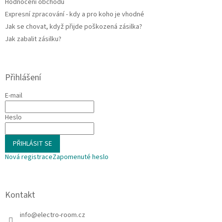
Hodnocení obchodu
Expresní zpracování - kdy a pro koho je vhodné
Jak se chovat, když přijde poškozená zásilka?
Jak zabalit zásilku?
Přihlášení
E-mail
Heslo
PŘIHLÁSIT SE
Nová registrace
Zapomenuté heslo
Kontakt
info
@
electro-room.cz