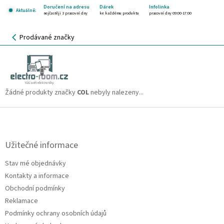
Přejít
Doručení na adresu
Dárek
Infolinka
Aktuálně:
na
nejčastěji 3 pracovní dny
ke každému produktu
pracovní dny 09:00-17:00
obsah
NÁKUPNÍ
Prodávané značky
KOŠÍK
COL
CZK
Žádné produkty značky
COL
nebyly nalezeny...
Z
á
p
a
Užitečné informace
t
Stav mé objednávky
í
Kontakty a informace
Obchodní podmínky
Reklamace
Podmínky ochrany osobních údajů