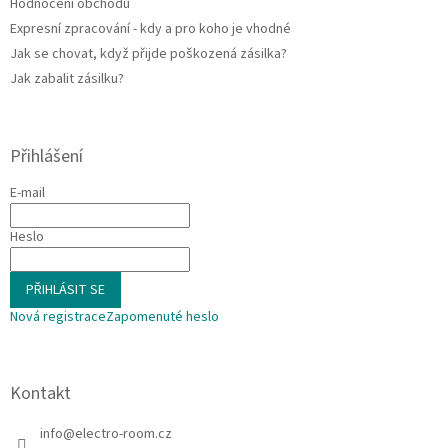
Hodnocení obchodu
Expresní zpracování - kdy a pro koho je vhodné
Jak se chovat, když přijde poškozená zásilka?
Jak zabalit zásilku?
Přihlášení
E-mail
Heslo
PŘIHLÁSIT SE
Nová registrace
Zapomenuté heslo
Kontakt
info
@
electro-room.cz