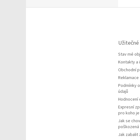
Z
á
p
a
t
Užitečné
í
Stav mé ob
Kontakty a
Obchodní 
Reklamace
Podmínky o
údajů
Hodnocení
Expresní zp
pro koho j
Jak se chov
poškozená 
Jak zabalit 