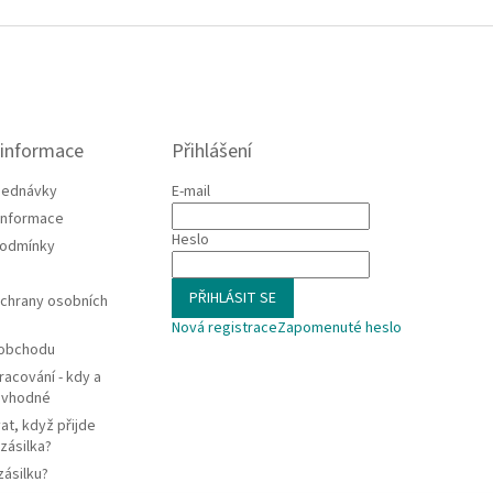
 informace
Přihlášení
jednávky
E-mail
 informace
Heslo
podmínky
PŘIHLÁSIT SE
chrany osobních
Nová registrace
Zapomenuté heslo
 obchodu
racování - kdy a
e vhodné
at, když přijde
zásilka?
zásilku?