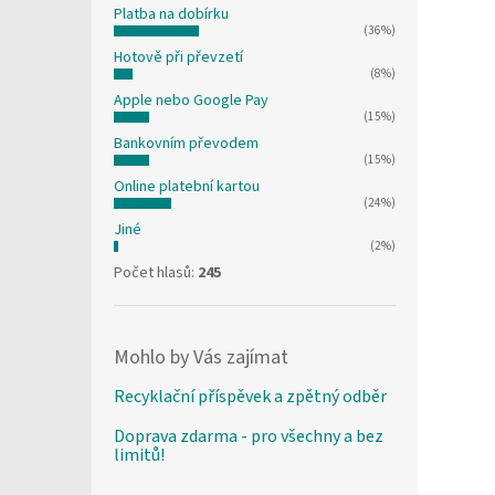
Platba na dobírku
(36%)
Hotově při převzetí
(8%)
Apple nebo Google Pay
(15%)
Bankovním převodem
(15%)
Online platební kartou
(24%)
Jiné
(2%)
Počet hlasů:
245
Mohlo by Vás zajímat
Recyklační příspěvek a zpětný odběr
Doprava zdarma - pro všechny a bez
limitů!