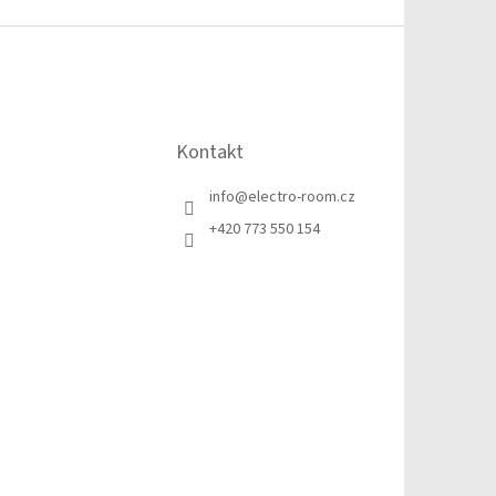
Kontakt
info
@
electro-room.cz
+420 773 550 154