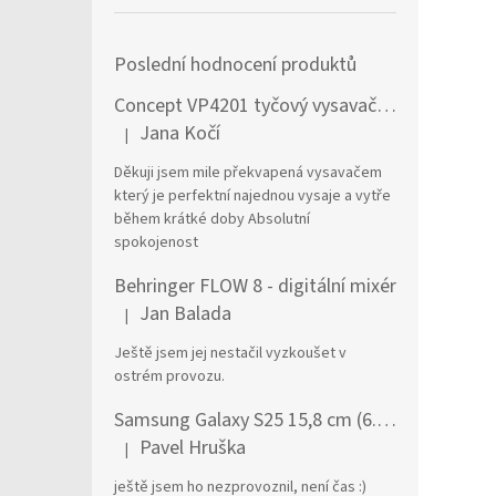
Poslední hodnocení produktů
Concept VP4201 tyčový vysavač / elektrický smeták Tyčový vysavač 2 v 1 AC Suché a mokré Bezsáčkové 0,6 l 90 W Černá, Stříbrná
Jana Kočí
|
Hodnocení produktu je 5 z 5 hvězdiček.
Děkuji jsem mile překvapená vysavačem
který je perfektní najednou vysaje a vytře
během krátké doby Absolutní
spokojenost
Behringer FLOW 8 - digitální mixér
Jan Balada
|
Hodnocení produktu je 5 z 5 hvězdiček.
Ještě jsem jej nestačil vyzkoušet v
ostrém provozu.
Samsung Galaxy S25 15,8 cm (6.2") Dual SIM Android 15 5G USB typu C 12 GB 256 GB 4000 mAh Námořnická modrá
Pavel Hruška
|
Hodnocení produktu je 1 z 5 hvězdiček.
ještě jsem ho nezprovoznil, není čas :)