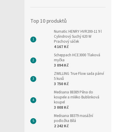
í
p
a
Top 10 produktů
n
e
Numatic HENRY HVR200-11 9 l
l
Cylindrový Suchý 620 W
Prachový sáček
4 167 Kč
Scheppach HCE3000 Tlaková
myčka
3 094 Kč
ZWILLING True Flow sada pánví
5 kusů
3 750 Kč
Medisana 88389 Pěna do
koupele a mléko Bublinková
koupel
3 008 Kč
Medisana 88379 masážní
podložka Bílá
2 242 Kč