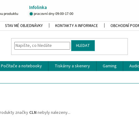
Infolinka
u produktu
pracovní dny 09:00-17:00
STAV MÉ OBJEDNÁVKY
KONTAKTY A INFORMACE
OBCHODNÍ POD
HLEDAT
Počítače a notebooky
Tiskárny a skenery
Gaming
Audio
rodukty značky
CLN
nebyly nalezeny...