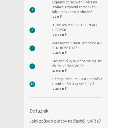
Expresní zpracování
- více na
stránce: Expresní zpracování -
kdy a pro koho je vhodné
77 Kč
TLAKOVÁ MYČKA SCHEPPACH
HCE2600
2 821 Kč
AMD Ryzen 5 8400F procesor 4,2
GHz 16 MB L3 Tác
2 469 Kč
Stojanový vysavač Samsung Jet
65 Pet VS15A60AGR5
4 158 Kč
Camry Premium CR 8052 pračka
Horní plnění 3 kg Šedá, Bílá
2 401 Kč
Dotazník
Jaký způsob platby nejčastěji volíte?