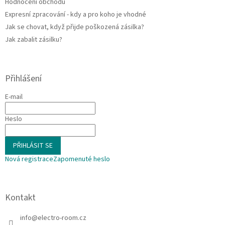
Hodnocení obchodu
Expresní zpracování - kdy a pro koho je vhodné
Jak se chovat, když přijde poškozená zásilka?
Jak zabalit zásilku?
Přihlášení
E-mail
Heslo
PŘIHLÁSIT SE
Nová registrace
Zapomenuté heslo
Kontakt
info
@
electro-room.cz