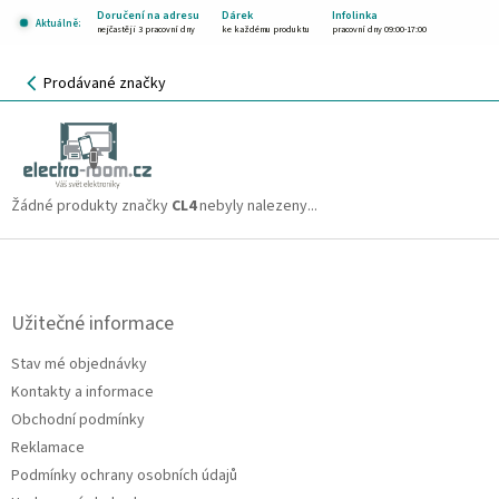
Přejít
Doručení na adresu
Dárek
Infolinka
Aktuálně:
na
nejčastěji 3 pracovní dny
ke každému produktu
pracovní dny 09:00-17:00
obsah
NÁKUPNÍ
Prodávané značky
KOŠÍK
CL4
CZK
Žádné produkty značky
CL4
nebyly nalezeny...
Z
á
p
a
Užitečné informace
t
Stav mé objednávky
í
Kontakty a informace
Obchodní podmínky
Reklamace
Podmínky ochrany osobních údajů