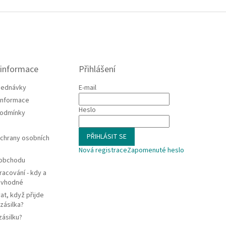
 informace
Přihlášení
jednávky
E-mail
 informace
Heslo
podmínky
PŘIHLÁSIT SE
chrany osobních
Nová registrace
Zapomenuté heslo
 obchodu
racování - kdy a
e vhodné
at, když přijde
zásilka?
zásilku?