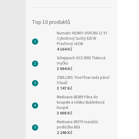
í
p
a
Top 10 produktů
n
e
Numatic HENRY HVR200-11 9 l
l
Cylindrový Suchý 620 W
Prachový sáček
4 164 Kč
Scheppach HCE3000 Tlaková
myčka
3 094 Kč
ZWILLING True Flow sada pánví
5 kusů
3 747 Kč
Medisana 88389 Pěna do
koupele a mléko Bublinková
koupel
3 008 Kč
Medisana 88379 masážní
podložka Bílá
2 240 Kč