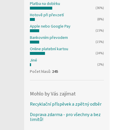
Platba na dobírku
(36%)
Hotově při převzetí
(8%)
Apple nebo Google Pay
(15%)
Bankovním převodem
(15%)
Online platební kartou
(24%)
Jiné
(2%)
Počet hlasů:
245
Mohlo by Vás zajímat
Recyklační příspěvek a zpětný odběr
Doprava zdarma - pro všechny a bez
limitů!