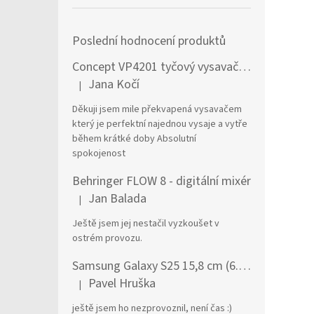
Poslední hodnocení produktů
Concept VP4201 tyčový vysavač / elektrický smeták Tyčový vysavač 2 v 1 AC Suché a mokré Bezsáčkové 0,6 l 90 W Černá, Stříbrná
Jana Kočí
|
Hodnocení produktu je 5 z 5 hvězdiček.
Děkuji jsem mile překvapená vysavačem
který je perfektní najednou vysaje a vytře
během krátké doby Absolutní
spokojenost
Behringer FLOW 8 - digitální mixér
Jan Balada
|
Hodnocení produktu je 5 z 5 hvězdiček.
Ještě jsem jej nestačil vyzkoušet v
ostrém provozu.
Samsung Galaxy S25 15,8 cm (6.2") Dual SIM Android 15 5G USB typu C 12 GB 256 GB 4000 mAh Námořnická modrá
Pavel Hruška
|
Hodnocení produktu je 1 z 5 hvězdiček.
ještě jsem ho nezprovoznil, není čas :)