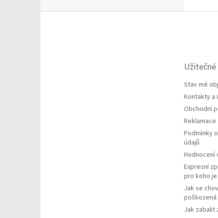
Z
á
p
a
t
Užitečné
í
Stav mé ob
Kontakty a
Obchodní 
Reklamace
Podmínky o
údajů
Hodnocení
Expresní zp
pro koho j
Jak se chov
poškozená 
Jak zabalit 