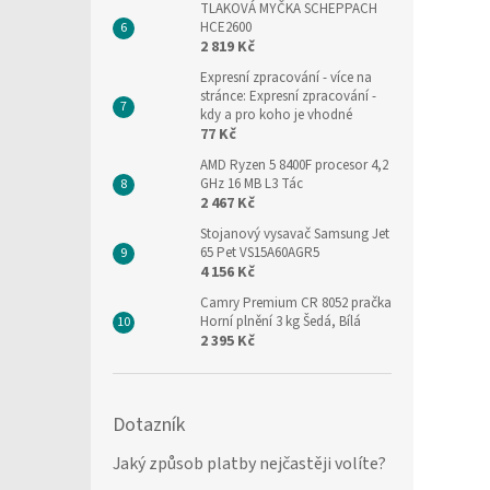
TLAKOVÁ MYČKA SCHEPPACH
HCE2600
2 819 Kč
Expresní zpracování
- více na
stránce: Expresní zpracování -
kdy a pro koho je vhodné
77 Kč
AMD Ryzen 5 8400F procesor 4,2
GHz 16 MB L3 Tác
2 467 Kč
Stojanový vysavač Samsung Jet
65 Pet VS15A60AGR5
4 156 Kč
Camry Premium CR 8052 pračka
Horní plnění 3 kg Šedá, Bílá
2 395 Kč
Dotazník
Jaký způsob platby nejčastěji volíte?