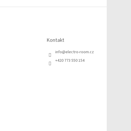
Kontakt
info
@
electro-room.cz
+420 773 550 154