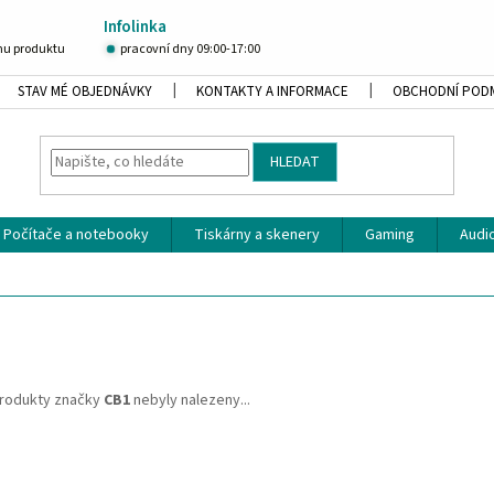
Infolinka
u produktu
pracovní dny 09:00-17:00
STAV MÉ OBJEDNÁVKY
KONTAKTY A INFORMACE
OBCHODNÍ POD
HLEDAT
Počítače a notebooky
Tiskárny a skenery
Gaming
Audio
rodukty značky
CB1
nebyly nalezeny...