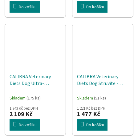
Do košíku
Do košíku
CALIBRA Veterinary
CALIBRA Veterinary
Diets Dog Ultra-
Diets Dog Struvite -
Hypoallergenic Insect -
suché krmivo pro psy -
suché krmivo pro psy -
12kg
Skladem
(175 ks)
Skladem
(51 ks)
12kg
1 743 Kč bez DPH
1 221 Kč bez DPH
2 109 Kč
1 477 Kč
Do košíku
Do košíku