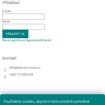
Přihlášení
E-mail
Heslo
PŘIHLÁSIT SE
Nová registrace
Zapomenuté heslo
Kontakt
info
@
electro-room.cz
+420 773 550 154
Používáme cookies, abychom Vám umožnili pohodlné