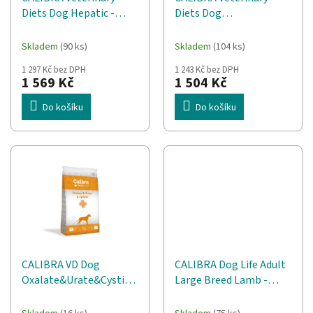
d
t
Diets Dog Hepatic -
Diets Dog
u
ů
suché krmivo pro psy -
Diabetes&Obesity -
k
12kg
suché krmivo pro psy -
t
Skladem
(90 ks)
Skladem
(104 ks)
12kg
ů
1 297 Kč bez DPH
1 243 Kč bez DPH
1 569 Kč
1 504 Kč
Do košíku
Do košíku
CALIBRA VD Dog
CALIBRA Dog Life Adult
Oxalate&Urate&Cystine
Large Breed Lamb -
- suché krmivo pro psy -
suché krmivo pro psy -
12kg
12kg