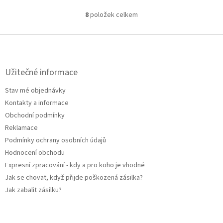
8
položek celkem
O
v
l
Z
á
á
d
p
a
a
Užitečné informace
c
t
í
Stav mé objednávky
í
p
Kontakty a informace
r
v
Obchodní podmínky
k
Reklamace
y
Podmínky ochrany osobních údajů
v
ý
Hodnocení obchodu
p
Expresní zpracování - kdy a pro koho je vhodné
i
Jak se chovat, když přijde poškozená zásilka?
s
u
Jak zabalit zásilku?