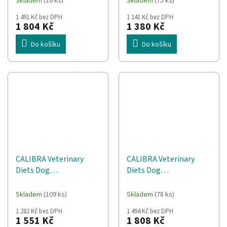
Skladem
(16 ks)
Skladem
(75 ks)
1 491 Kč bez DPH
1 141 Kč bez DPH
1 804 Kč
1 380 Kč
Do košíku
Do košíku
CALIBRA Veterinary
CALIBRA Veterinary
Diets Dog
Diets Dog
Gastrointestinal &
Hypoallergenic
Pancreas - suché krmivo
Skin&Coat - suché
Skladem
(109 ks)
Skladem
(78 ks)
pro psy - 12kg
krmivo pro psy - 12kg
1 282 Kč bez DPH
1 494 Kč bez DPH
1 551 Kč
1 808 Kč