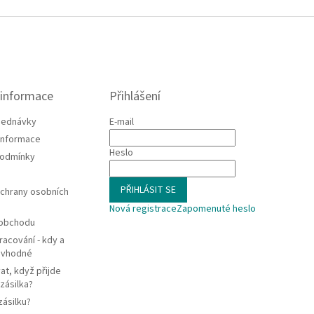
 informace
Přihlášení
jednávky
E-mail
 informace
Heslo
podmínky
PŘIHLÁSIT SE
chrany osobních
Nová registrace
Zapomenuté heslo
 obchodu
racování - kdy a
e vhodné
at, když přijde
zásilka?
zásilku?