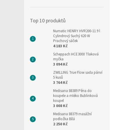
í
p
a
Top 10 produktů
n
e
Numatic HENRY HVR200-11 9 l
l
Cylindrový Suchý 620 W
Prachový sáček
4 183 Kč
Scheppach HCE3000 Tlaková
myčka
3 094 Kč
ZWILLING True Flow sada pánví
5 kusů
3 764 Kč
Medisana 88389 Pěna do
koupele a mléko Bublinková
koupel
3 008 Kč
Medisana 88379 masážní
podložka Bílá
2 250 Kč