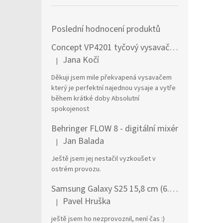
Poslední hodnocení produktů
Concept VP4201 tyčový vysavač / elektrický smeták Tyčový vysavač 2 v 1 AC Suché a mokré Bezsáčkové 0,6 l 90 W Černá, Stříbrná
Jana Kočí
|
Hodnocení produktu je 5 z 5 hvězdiček.
Děkuji jsem mile překvapená vysavačem
který je perfektní najednou vysaje a vytře
během krátké doby Absolutní
spokojenost
Behringer FLOW 8 - digitální mixér
Jan Balada
|
Hodnocení produktu je 5 z 5 hvězdiček.
Ještě jsem jej nestačil vyzkoušet v
ostrém provozu.
Samsung Galaxy S25 15,8 cm (6.2") Dual SIM Android 15 5G USB typu C 12 GB 256 GB 4000 mAh Námořnická modrá
Pavel Hruška
|
Hodnocení produktu je 1 z 5 hvězdiček.
ještě jsem ho nezprovoznil, není čas :)