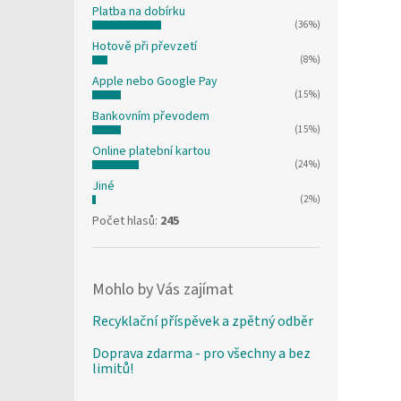
Platba na dobírku
(36%)
Hotově při převzetí
(8%)
Apple nebo Google Pay
(15%)
Bankovním převodem
(15%)
Online platební kartou
(24%)
Jiné
(2%)
Počet hlasů:
245
Mohlo by Vás zajímat
Recyklační příspěvek a zpětný odběr
Doprava zdarma - pro všechny a bez
limitů!