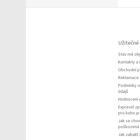
Z
á
p
a
t
Užitečné
í
Stav mé ob
Kontakty a
Obchodní 
Reklamace
Podmínky o
údajů
Hodnocení
Expresní zp
pro koho j
Jak se chov
poškozená 
Jak zabalit 