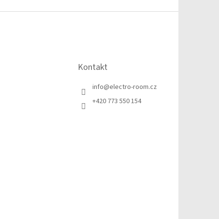
Kontakt
info
@
electro-room.cz
+420 773 550 154