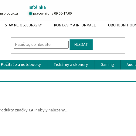
Infolinka
u produktu
pracovní dny 09:00-17:00
STAV MÉ OBJEDNÁVKY
KONTAKTY A INFORMACE
OBCHODNÍ POD
HLEDAT
Počítače a notebooky
Tiskárny a skenery
Gaming
Audio
rodukty značky
CAI
nebyly nalezeny...