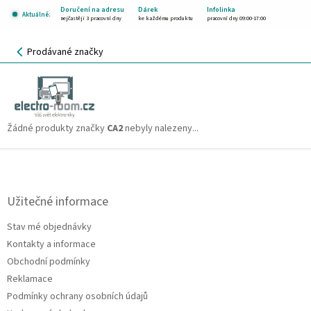
Přejít
Doručení na adresu
Dárek
Infolinka
Aktuálně:
na
nejčastěji 3 pracovní dny
ke každému produktu
pracovní dny 09:00-17:00
obsah
NÁKUPNÍ
Prodávané značky
KOŠÍK
CA2
CZK
Žádné produkty značky
CA2
nebyly nalezeny...
Z
á
p
a
Užitečné informace
t
Stav mé objednávky
í
Kontakty a informace
Obchodní podmínky
Reklamace
Podmínky ochrany osobních údajů