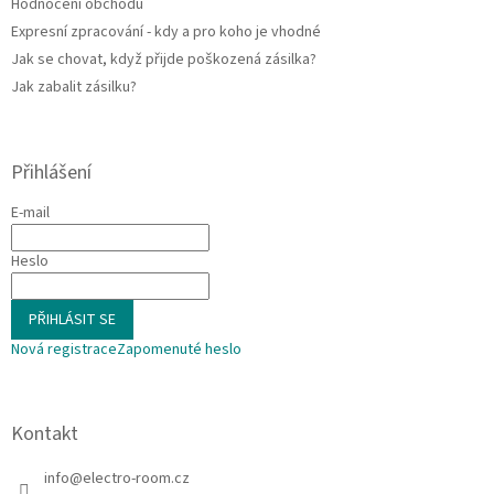
Hodnocení obchodu
Expresní zpracování - kdy a pro koho je vhodné
Jak se chovat, když přijde poškozená zásilka?
Jak zabalit zásilku?
Přihlášení
E-mail
Heslo
PŘIHLÁSIT SE
Nová registrace
Zapomenuté heslo
Kontakt
info
@
electro-room.cz