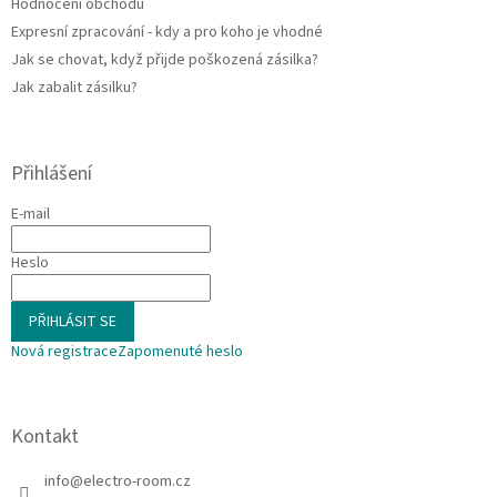
Hodnocení obchodu
Expresní zpracování - kdy a pro koho je vhodné
Jak se chovat, když přijde poškozená zásilka?
Jak zabalit zásilku?
Přihlášení
E-mail
Heslo
PŘIHLÁSIT SE
Nová registrace
Zapomenuté heslo
Kontakt
info
@
electro-room.cz