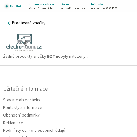
Přejít
Doručení na adresu
Dárek
Infolinka
Aktuálně:
na
nejčastěji 3 pracovní dny
ke každému produktu
pracovní dny 09:00-17:00
obsah
NÁKUPNÍ
Prodávané značky
KOŠÍK
BZT
CZK
Žádné produkty značky
BZT
nebyly nalezeny...
Z
á
p
a
Užitečné informace
t
Stav mé objednávky
í
Kontakty a informace
Obchodní podmínky
Reklamace
Podmínky ochrany osobních údajů