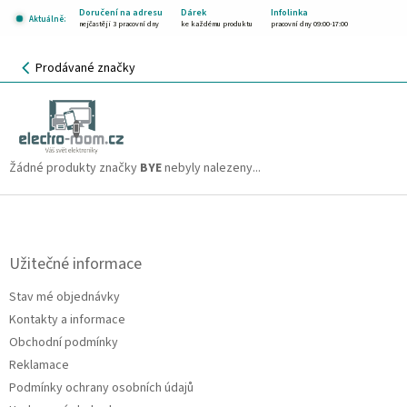
Přejít
Doručení na adresu
Dárek
Infolinka
Aktuálně:
na
nejčastěji 3 pracovní dny
ke každému produktu
pracovní dny 09:00-17:00
obsah
NÁKUPNÍ
Prodávané značky
KOŠÍK
BYE
CZK
Žádné produkty značky
BYE
nebyly nalezeny...
Z
á
p
a
Užitečné informace
t
Stav mé objednávky
í
Kontakty a informace
Obchodní podmínky
Reklamace
Podmínky ochrany osobních údajů