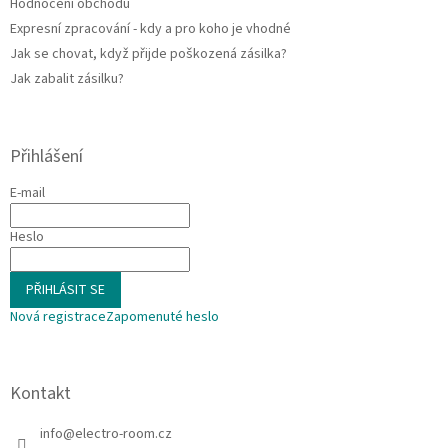
Hodnocení obchodu
Expresní zpracování - kdy a pro koho je vhodné
Jak se chovat, když přijde poškozená zásilka?
Jak zabalit zásilku?
Přihlášení
E-mail
Heslo
PŘIHLÁSIT SE
Nová registrace
Zapomenuté heslo
Kontakt
info
@
electro-room.cz