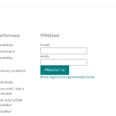
 informace
Přihlášení
jednávky
E-mail
 informace
Heslo
podmínky
PŘIHLÁSIT SE
chrany osobních
Nová registrace
Zapomenuté heslo
 obchodu
racování - kdy a
e vhodné
at, když přijde
zásilka?
zásilku?