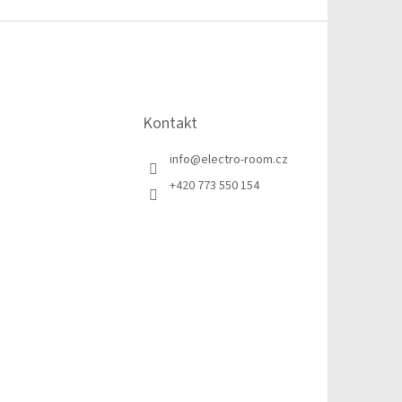
Kontakt
info
@
electro-room.cz
+420 773 550 154