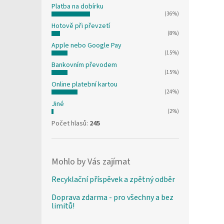
Platba na dobírku
(36%)
Hotově při převzetí
(8%)
Apple nebo Google Pay
(15%)
Bankovním převodem
(15%)
Online platební kartou
(24%)
Jiné
(2%)
Počet hlasů:
245
Mohlo by Vás zajímat
Recyklační příspěvek a zpětný odběr
Doprava zdarma - pro všechny a bez
limitů!