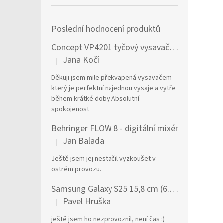
Poslední hodnocení produktů
Concept VP4201 tyčový vysavač / elektrický smeták Tyčový vysavač 2 v 1 AC Suché a mokré Bezsáčkové 0,6 l 90 W Černá, Stříbrná
Jana Kočí
|
Hodnocení produktu je 5 z 5 hvězdiček.
Děkuji jsem mile překvapená vysavačem
který je perfektní najednou vysaje a vytře
během krátké doby Absolutní
spokojenost
Behringer FLOW 8 - digitální mixér
Jan Balada
|
Hodnocení produktu je 5 z 5 hvězdiček.
Ještě jsem jej nestačil vyzkoušet v
ostrém provozu.
Samsung Galaxy S25 15,8 cm (6.2") Dual SIM Android 15 5G USB typu C 12 GB 256 GB 4000 mAh Námořnická modrá
Pavel Hruška
|
Hodnocení produktu je 1 z 5 hvězdiček.
ještě jsem ho nezprovoznil, není čas :)