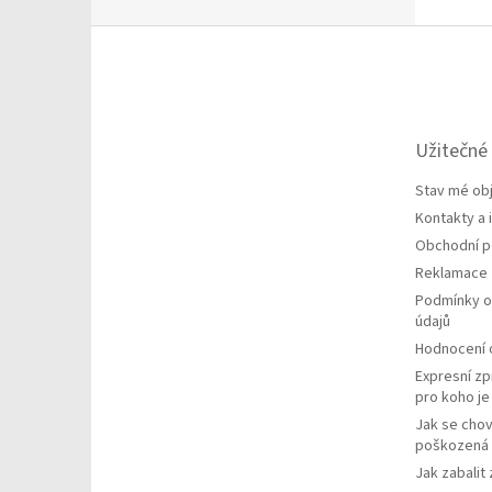
Z
á
p
a
t
Užitečné
í
Stav mé ob
Kontakty a
Obchodní 
Reklamace
Podmínky o
údajů
Hodnocení
Expresní zp
pro koho j
Jak se chov
poškozená 
Jak zabalit 