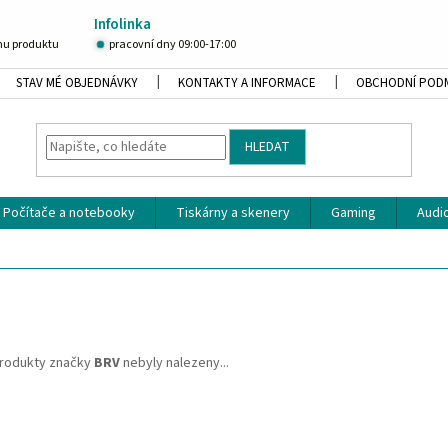
Infolinka
u produktu
pracovní dny 09:00-17:00
STAV MÉ OBJEDNÁVKY
KONTAKTY A INFORMACE
OBCHODNÍ POD
HLEDAT
Počítače a notebooky
Tiskárny a skenery
Gaming
Audio
rodukty značky
BRV
nebyly nalezeny...