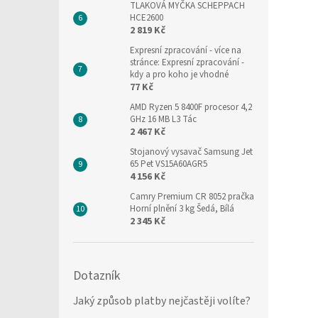
TLAKOVÁ MYČKA SCHEPPACH
HCE2600
2 819 Kč
Expresní zpracování
- více na
stránce: Expresní zpracování -
kdy a pro koho je vhodné
77 Kč
AMD Ryzen 5 8400F procesor 4,2
GHz 16 MB L3 Tác
2 467 Kč
Stojanový vysavač Samsung Jet
65 Pet VS15A60AGR5
4 156 Kč
Camry Premium CR 8052 pračka
Horní plnění 3 kg Šedá, Bílá
2 345 Kč
Dotazník
Jaký způsob platby nejčastěji volíte?