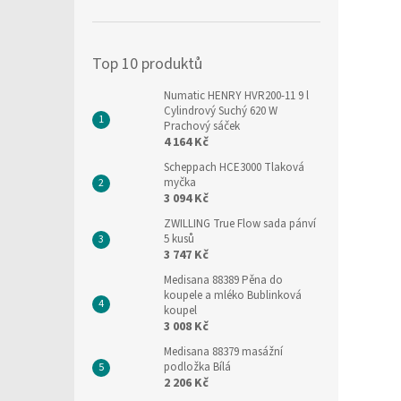
í
p
a
Top 10 produktů
n
e
Numatic HENRY HVR200-11 9 l
l
Cylindrový Suchý 620 W
Prachový sáček
4 164 Kč
Scheppach HCE3000 Tlaková
myčka
3 094 Kč
ZWILLING True Flow sada pánví
5 kusů
3 747 Kč
Medisana 88389 Pěna do
koupele a mléko Bublinková
koupel
3 008 Kč
Medisana 88379 masážní
podložka Bílá
2 206 Kč