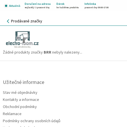
Přejít
Doručení na adresu
Dárek
Infolinka
Aktuálně:
na
nejčastěji 3 pracovní dny
ke každému produktu
pracovní dny 09:00-17:00
obsah
NÁKUPNÍ
Prodávané značky
KOŠÍK
BRR
CZK
Žádné produkty značky
BRR
nebyly nalezeny...
Z
á
p
a
Užitečné informace
t
Stav mé objednávky
í
Kontakty a informace
Obchodní podmínky
Reklamace
Podmínky ochrany osobních údajů