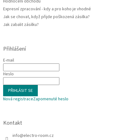
Hodnocení obchodu
Expresní zpracování - kdy a pro koho je vhodné
Jak se chovat, když přijde poškozená zásilka?
Jak zabalit zásilku?
Přihlášení
E-mail
Heslo
PŘIHLÁSIT SE
Nová registrace
Zapomenuté heslo
Kontakt
info
@
electro-room.cz