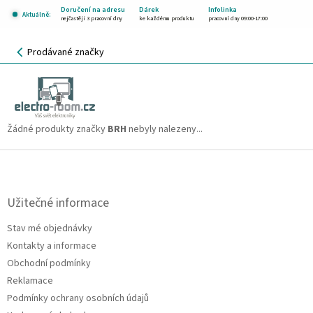
Přejít
Doručení na adresu
Dárek
Infolinka
Aktuálně:
na
nejčastěji 3 pracovní dny
ke každému produktu
pracovní dny 09:00-17:00
obsah
NÁKUPNÍ
Prodávané značky
KOŠÍK
BRH
CZK
Žádné produkty značky
BRH
nebyly nalezeny...
Z
á
p
a
Užitečné informace
t
Stav mé objednávky
í
Kontakty a informace
Obchodní podmínky
Reklamace
Podmínky ochrany osobních údajů