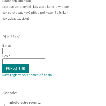
Hodnocení obchodu
Expresní zpracování - kdy a pro koho je vhodné
Jak se chovat, když přijde poškozená zásilka?
Jak zabalit zásilku?
Přihlášení
E-mail
Heslo
PŘIHLÁSIT SE
Nová registrace
Zapomenuté heslo
Kontakt
info
@
electro-room.cz