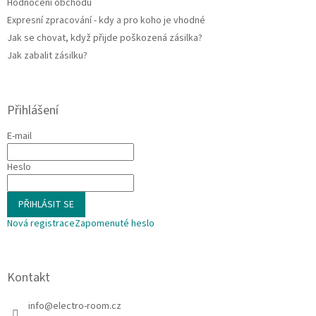
Hodnocení obchodu
Expresní zpracování - kdy a pro koho je vhodné
Jak se chovat, když přijde poškozená zásilka?
Jak zabalit zásilku?
Přihlášení
E-mail
Heslo
PŘIHLÁSIT SE
Nová registrace
Zapomenuté heslo
Kontakt
info
@
electro-room.cz