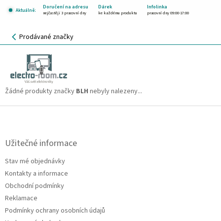
Přejít
Doručení na adresu
Dárek
Infolinka
Aktuálně:
na
nejčastěji 3 pracovní dny
ke každému produktu
pracovní dny 09:00-17:00
obsah
NÁKUPNÍ
Prodávané značky
KOŠÍK
BLH
CZK
Žádné produkty značky
BLH
nebyly nalezeny...
Z
á
p
a
Užitečné informace
t
Stav mé objednávky
í
Kontakty a informace
Obchodní podmínky
Reklamace
Podmínky ochrany osobních údajů