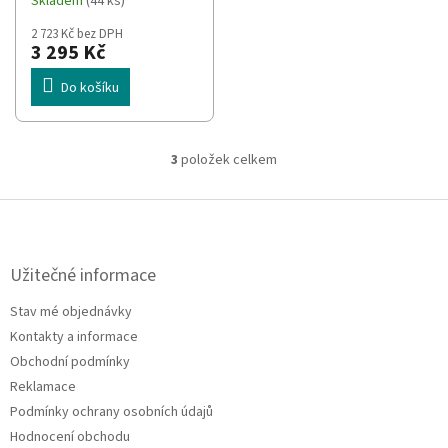
Skladem
(44 ks)
2 723 Kč bez DPH
3 295 Kč
Do košíku
3
položek celkem
O
v
l
Z
á
á
d
p
a
a
Užitečné informace
c
t
í
Stav mé objednávky
í
p
Kontakty a informace
r
v
Obchodní podmínky
k
Reklamace
y
Podmínky ochrany osobních údajů
v
ý
Hodnocení obchodu