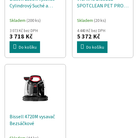
d
t
Cylindrový Suché a
SPOTCLEAN PET PRO
u
ů
mokré 750 W
37252
k
Bezsáčkové
t
Skladem
(200 ks)
Skladem
(20 ks)
ů
3 073 Kč bez DPH
4 440 Kč bez DPH
3 718 Kč
5 372 Kč
Do košíku
Do košíku
Bissell 4720M vysavač
Bezsáčkové