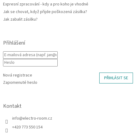
p
Expresní zpracování - kdy a pro koho je vhodné
i
Jak se chovat, když přijde poškozená zásilka?
s
u
Jak zabalit zásilku?
Přihlášení
Nová registrace
PŘIHLÁSIT SE
Zapomenuté heslo
Kontakt
info
@
electro-room.cz
+420 773 550 154