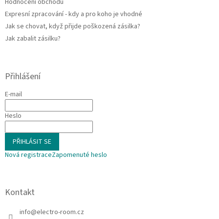
Hodnocení obchodu
Expresní zpracování - kdy a pro koho je vhodné
Jak se chovat, když přijde poškozená zásilka?
Jak zabalit zásilku?
Přihlášení
E-mail
Heslo
PŘIHLÁSIT SE
Nová registrace
Zapomenuté heslo
Kontakt
info
@
electro-room.cz