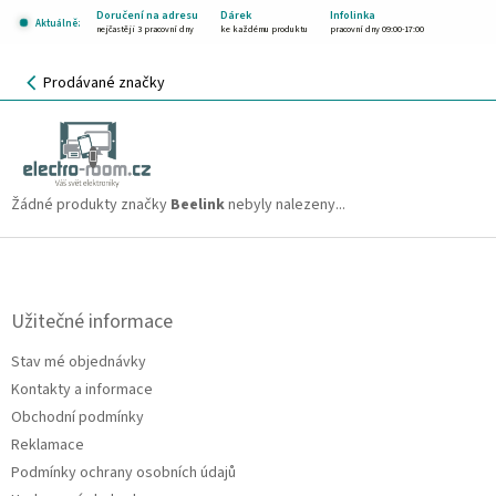
Přejít
Doručení na adresu
Dárek
Infolinka
Aktuálně:
na
nejčastěji 3 pracovní dny
ke každému produktu
pracovní dny 09:00-17:00
obsah
NÁKUPNÍ
Prodávané značky
KOŠÍK
Beelink
CZK
Žádné produkty značky
Beelink
nebyly nalezeny...
Z
á
p
a
Užitečné informace
t
Stav mé objednávky
í
Kontakty a informace
Obchodní podmínky
Reklamace
Podmínky ochrany osobních údajů