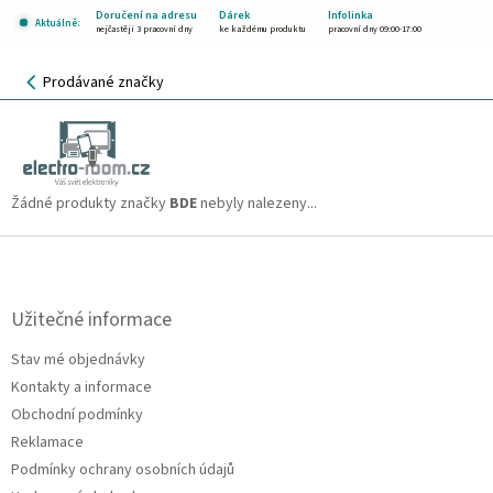
Přejít
Doručení na adresu
Dárek
Infolinka
Aktuálně:
na
nejčastěji 3 pracovní dny
ke každému produktu
pracovní dny 09:00-17:00
obsah
NÁKUPNÍ
Prodávané značky
KOŠÍK
BDE
CZK
Žádné produkty značky
BDE
nebyly nalezeny...
Z
á
p
a
Užitečné informace
t
Stav mé objednávky
í
Kontakty a informace
Obchodní podmínky
Reklamace
Podmínky ochrany osobních údajů