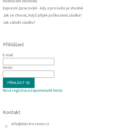
Hodnocení obchodu
Expresní zpracování - kdy a pro koho je vhodné
Jak se chovat, když přijde poškozená zásilka?
Jak zabalit zásilku?
Přihlášení
E-mail
Heslo
PŘIHLÁSIT SE
Nová registrace
Zapomenuté heslo
Kontakt
info
@
electro-room.cz