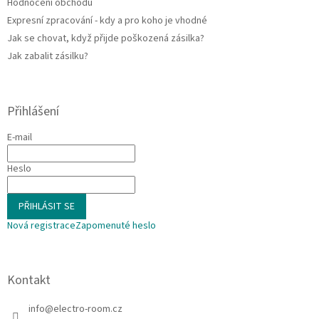
Hodnocení obchodu
Expresní zpracování - kdy a pro koho je vhodné
Jak se chovat, když přijde poškozená zásilka?
Jak zabalit zásilku?
Přihlášení
E-mail
Heslo
PŘIHLÁSIT SE
Nová registrace
Zapomenuté heslo
Kontakt
info
@
electro-room.cz