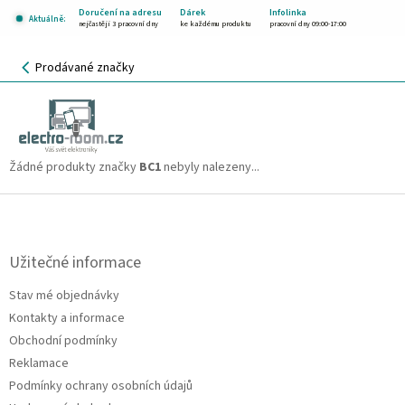
Přejít
Doručení na adresu
Dárek
Infolinka
Aktuálně:
na
nejčastěji 3 pracovní dny
ke každému produktu
pracovní dny 09:00-17:00
obsah
NÁKUPNÍ
Prodávané značky
KOŠÍK
BC1
CZK
Žádné produkty značky
BC1
nebyly nalezeny...
Z
á
p
a
Užitečné informace
t
Stav mé objednávky
í
Kontakty a informace
Obchodní podmínky
Reklamace
Podmínky ochrany osobních údajů