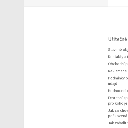
Z
á
p
a
t
Užitečné
í
Stav mé ob
Kontakty a
Obchodní 
Reklamace
Podmínky o
údajů
Hodnocení
Expresní zp
pro koho j
Jak se chov
poškozená 
Jak zabalit 