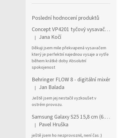
Poslední hodnocení produktů
Concept VP4201 tyčový vysavač / elektrický smeták Tyčový vysavač 2 v 1 AC Suché a mokré Bezsáčkové 0,6 l 90 W Černá, Stříbrná
Jana Kočí
|
Hodnocení produktu je 5 z 5 hvězdiček.
Děkuji jsem mile překvapená vysavačem
který je perfektní najednou vysaje a vytře
během krátké doby Absolutní
spokojenost
Behringer FLOW 8 - digitální mixér
Jan Balada
|
Hodnocení produktu je 5 z 5 hvězdiček.
Ještě jsem jej nestačil vyzkoušet v
ostrém provozu.
Samsung Galaxy S25 15,8 cm (6.2") Dual SIM Android 15 5G USB typu C 12 GB 256 GB 4000 mAh Námořnická modrá
Pavel Hruška
|
Hodnocení produktu je 1 z 5 hvězdiček.
ještě jsem ho nezprovoznil, není čas :)