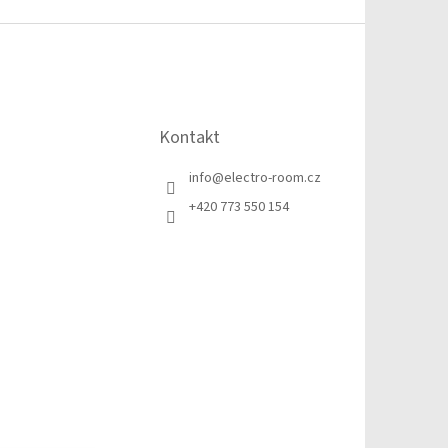
Kontakt
info
@
electro-room.cz
+420 773 550 154