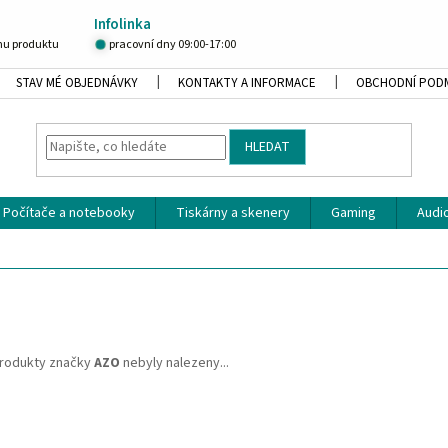
Infolinka
u produktu
pracovní dny 09:00-17:00
STAV MÉ OBJEDNÁVKY
KONTAKTY A INFORMACE
OBCHODNÍ POD
HLEDAT
Počítače a notebooky
Tiskárny a skenery
Gaming
Audio
rodukty značky
AZO
nebyly nalezeny...