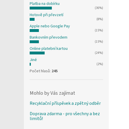
Platba na dobírku
(36%)
Hotově při převzetí
(8%)
Apple nebo Google Pay
(15%)
Bankovním převodem
(15%)
Online platební kartou
(24%)
Jiné
(2%)
Počet hlasů:
245
Mohlo by Vás zajímat
Recyklační příspěvek a zpětný odběr
Doprava zdarma - pro všechny a bez
limitů!