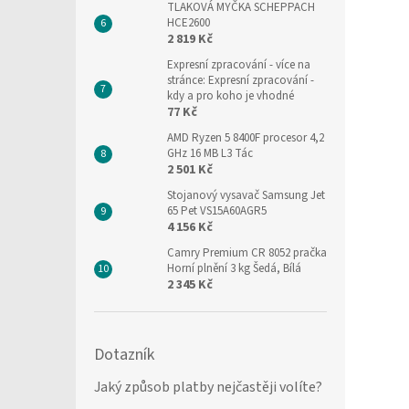
TLAKOVÁ MYČKA SCHEPPACH
HCE2600
2 819 Kč
Expresní zpracování
- více na
stránce: Expresní zpracování -
kdy a pro koho je vhodné
77 Kč
AMD Ryzen 5 8400F procesor 4,2
GHz 16 MB L3 Tác
2 501 Kč
Stojanový vysavač Samsung Jet
65 Pet VS15A60AGR5
4 156 Kč
Camry Premium CR 8052 pračka
Horní plnění 3 kg Šedá, Bílá
2 345 Kč
Dotazník
Jaký způsob platby nejčastěji volíte?