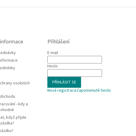
 informace
Přihlášení
jednávky
E-mail
 informace
Heslo
podmínky
PŘIHLÁSIT SE
chrany osobních
Nová registrace
Zapomenuté heslo
 obchodu
racování - kdy a
e vhodné
at, když přijde
zásilka?
zásilku?