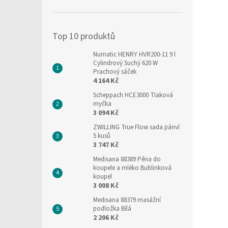
í
p
a
Top 10 produktů
n
e
Numatic HENRY HVR200-11 9 l
l
Cylindrový Suchý 620 W
Prachový sáček
4 164 Kč
Scheppach HCE3000 Tlaková
myčka
3 094 Kč
ZWILLING True Flow sada pánví
5 kusů
3 747 Kč
Medisana 88389 Pěna do
koupele a mléko Bublinková
koupel
3 008 Kč
Medisana 88379 masážní
podložka Bílá
2 206 Kč