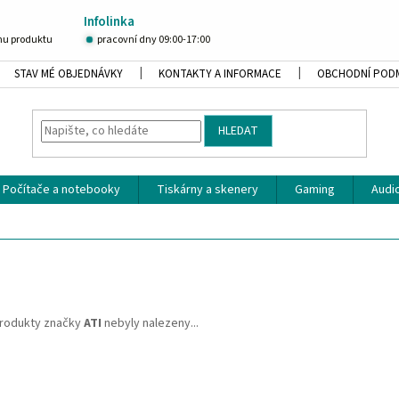
Infolinka
u produktu
pracovní dny 09:00-17:00
STAV MÉ OBJEDNÁVKY
KONTAKTY A INFORMACE
OBCHODNÍ POD
HLEDAT
Počítače a notebooky
Tiskárny a skenery
Gaming
Audio
rodukty značky
ATI
nebyly nalezeny...