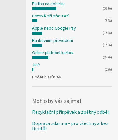
Platba na dobírku
(36%)
Hotově při převzetí
(8%)
Apple nebo Google Pay
(15%)
Bankovním převodem
(15%)
Online platební kartou
(24%)
Jiné
(2%)
Počet hlasů:
245
Mohlo by Vás zajímat
Recyklační příspěvek a zpětný odběr
Doprava zdarma - pro všechny a bez
limitů!