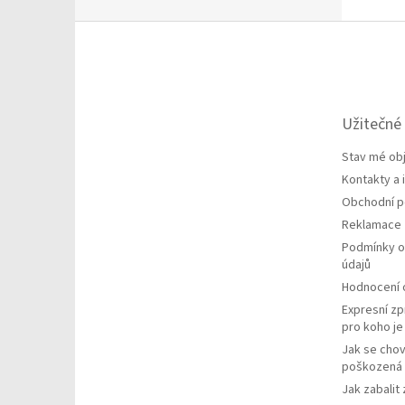
Z
á
p
a
t
Užitečné
í
Stav mé ob
Kontakty a
Obchodní 
Reklamace
Podmínky o
údajů
Hodnocení
Expresní zp
pro koho j
Jak se chov
poškozená 
Jak zabalit 