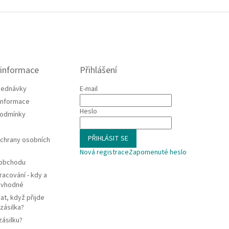
 informace
Přihlášení
jednávky
E-mail
 informace
Heslo
podmínky
PŘIHLÁSIT SE
chrany osobních
Nová registrace
Zapomenuté heslo
 obchodu
racování - kdy a
e vhodné
at, když přijde
zásilka?
zásilku?