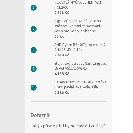
TLAKOVÁ MYČKA SCHEPPACH
HCE2600
2 821 Kč
Expresní zpracování
- více na
stránce: Expresní zpracování -
kdy a pro koho je vhodné
77 Kč
AMD Ryzen 5 8400F procesor 4,2
GHz 16 MB L3 Tác
2 469 Kč
Stojanový vysavač Samsung Jet
65 Pet VS15A60AGR5
4 158 Kč
Camry Premium CR 8052 pračka
Horní plnění 3 kg Šedá, Bílá
2 395 Kč
Dotazník
Jaký způsob platby nejčastěji volíte?