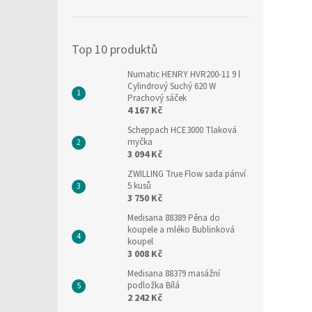
í
p
a
Top 10 produktů
n
e
Numatic HENRY HVR200-11 9 l
l
Cylindrový Suchý 620 W
Prachový sáček
4 167 Kč
Scheppach HCE3000 Tlaková
myčka
3 094 Kč
ZWILLING True Flow sada pánví
5 kusů
3 750 Kč
Medisana 88389 Pěna do
koupele a mléko Bublinková
koupel
3 008 Kč
Medisana 88379 masážní
podložka Bílá
2 242 Kč