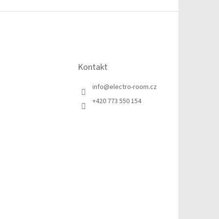
Kontakt
info
@
electro-room.cz
+420 773 550 154