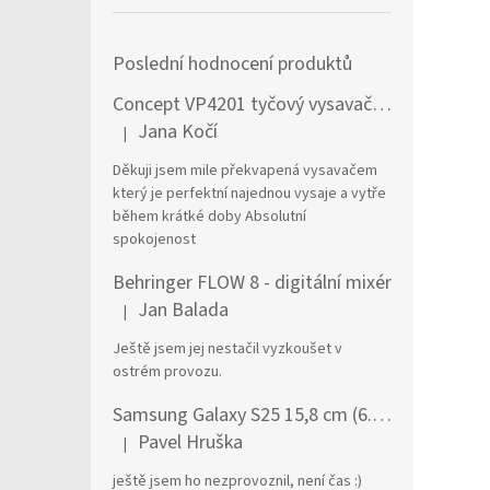
Poslední hodnocení produktů
Concept VP4201 tyčový vysavač / elektrický smeták Tyčový vysavač 2 v 1 AC Suché a mokré Bezsáčkové 0,6 l 90 W Černá, Stříbrná
Jana Kočí
|
Hodnocení produktu je 5 z 5 hvězdiček.
Děkuji jsem mile překvapená vysavačem
který je perfektní najednou vysaje a vytře
během krátké doby Absolutní
spokojenost
Behringer FLOW 8 - digitální mixér
Jan Balada
|
Hodnocení produktu je 5 z 5 hvězdiček.
Ještě jsem jej nestačil vyzkoušet v
ostrém provozu.
Samsung Galaxy S25 15,8 cm (6.2") Dual SIM Android 15 5G USB typu C 12 GB 256 GB 4000 mAh Námořnická modrá
Pavel Hruška
|
Hodnocení produktu je 1 z 5 hvězdiček.
ještě jsem ho nezprovoznil, není čas :)