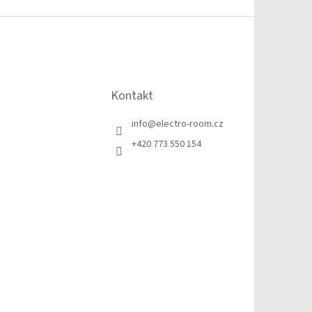
Kontakt
info
@
electro-room.cz
+420 773 550 154