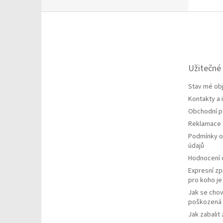
Z
á
p
a
t
Užitečné
í
Stav mé ob
Kontakty a
Obchodní 
Reklamace
Podmínky o
údajů
Hodnocení
Expresní zp
pro koho j
Jak se chov
poškozená 
Jak zabalit 