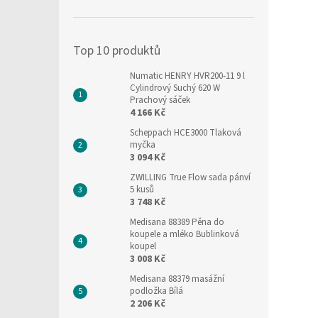
í
p
a
Top 10 produktů
n
e
Numatic HENRY HVR200-11 9 l
l
Cylindrový Suchý 620 W
Prachový sáček
4 166 Kč
Scheppach HCE3000 Tlaková
myčka
3 094 Kč
ZWILLING True Flow sada pánví
5 kusů
3 748 Kč
Medisana 88389 Pěna do
koupele a mléko Bublinková
koupel
3 008 Kč
Medisana 88379 masážní
podložka Bílá
2 206 Kč