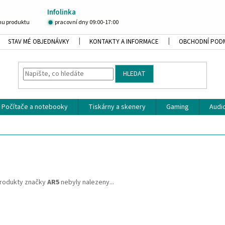
Infolinka
u produktu
pracovní dny 09:00-17:00
STAV MÉ OBJEDNÁVKY
KONTAKTY A INFORMACE
OBCHODNÍ POD
HLEDAT
Počítače a notebooky
Tiskárny a skenery
Gaming
Audio
rodukty značky
AR5
nebyly nalezeny...