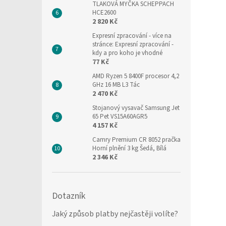
TLAKOVÁ MYČKA SCHEPPACH
HCE2600
2 820 Kč
Expresní zpracování
- více na
stránce: Expresní zpracování -
kdy a pro koho je vhodné
77 Kč
AMD Ryzen 5 8400F procesor 4,2
GHz 16 MB L3 Tác
2 470 Kč
Stojanový vysavač Samsung Jet
65 Pet VS15A60AGR5
4 157 Kč
Camry Premium CR 8052 pračka
Horní plnění 3 kg Šedá, Bílá
2 346 Kč
Dotazník
Jaký způsob platby nejčastěji volíte?