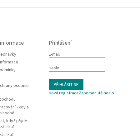
 informace
Přihlášení
jednávky
E-mail
 informace
Heslo
podmínky
PŘIHLÁSIT SE
chrany osobních
Nová registrace
Zapomenuté heslo
 obchodu
racování - kdy a
e vhodné
at, když přijde
zásilka?
zásilku?