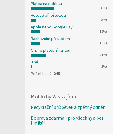
Platba na dobírku
(36%)
Hotově při převzetí
(8%)
Apple nebo Google Pay
(15%)
Bankovním převodem
(15%)
Online platební kartou
(24%)
Jiné
(2%)
Počet hlasů:
245
Mohlo by Vás zajímat
Recyklační příspěvek a zpětný odběr
Doprava zdarma - pro všechny a bez
limitů!