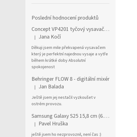
Poslední hodnocení produktů
Concept VP4201 tyčový vysavač / elektrický smeták Tyčový vysavač 2 v 1 AC Suché a mokré Bezsáčkové 0,6 l 90 W Černá, Stříbrná
Jana Kočí
|
Hodnocení produktu je 5 z 5 hvězdiček.
Děkuji jsem mile překvapená vysavačem
který je perfektní najednou vysaje a vytře
během krátké doby Absolutní
spokojenost
Behringer FLOW 8 - digitální mixér
Jan Balada
|
Hodnocení produktu je 5 z 5 hvězdiček.
Ještě jsem jej nestačil vyzkoušet v
ostrém provozu.
Samsung Galaxy S25 15,8 cm (6.2") Dual SIM Android 15 5G USB typu C 12 GB 256 GB 4000 mAh Námořnická modrá
Pavel Hruška
|
Hodnocení produktu je 1 z 5 hvězdiček.
ještě jsem ho nezprovoznil, není čas :)