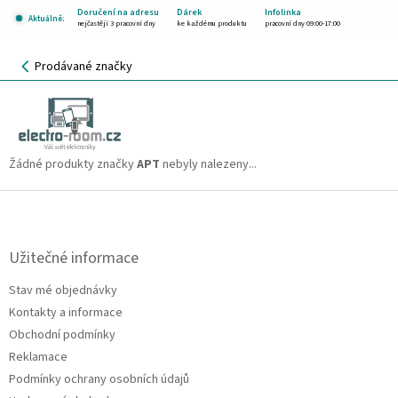
Přejít
Doručení na adresu
Dárek
Infolinka
Aktuálně:
na
nejčastěji 3 pracovní dny
ke každému produktu
pracovní dny 09:00-17:00
obsah
NÁKUPNÍ
Prodávané značky
KOŠÍK
APT
CZK
Žádné produkty značky
APT
nebyly nalezeny...
Z
á
p
a
Užitečné informace
t
Stav mé objednávky
í
Kontakty a informace
Obchodní podmínky
Reklamace
Podmínky ochrany osobních údajů