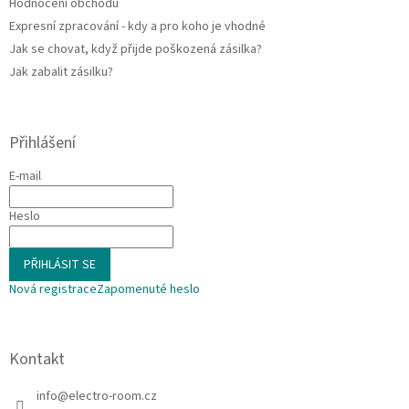
Hodnocení obchodu
Expresní zpracování - kdy a pro koho je vhodné
Jak se chovat, když přijde poškozená zásilka?
Jak zabalit zásilku?
Přihlášení
E-mail
Heslo
PŘIHLÁSIT SE
Nová registrace
Zapomenuté heslo
Kontakt
info
@
electro-room.cz