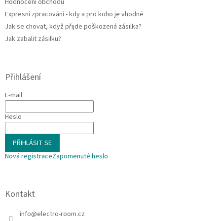
Hodnocení obchodu
Expresní zpracování - kdy a pro koho je vhodné
Jak se chovat, když přijde poškozená zásilka?
Jak zabalit zásilku?
Přihlášení
E-mail
Heslo
PŘIHLÁSIT SE
Nová registrace
Zapomenuté heslo
Kontakt
info
@
electro-room.cz