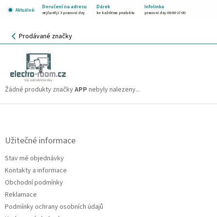
Přejít
Doručení na adresu
Dárek
Infolinka
Aktuálně:
na
nejčastěji 3 pracovní dny
ke každému produktu
pracovní dny 09:00-17:00
obsah
NÁKUPNÍ
Prodávané značky
KOŠÍK
APP
CZK
Žádné produkty značky
APP
nebyly nalezeny...
Z
á
p
a
Užitečné informace
t
Stav mé objednávky
í
Kontakty a informace
Obchodní podmínky
Reklamace
Podmínky ochrany osobních údajů