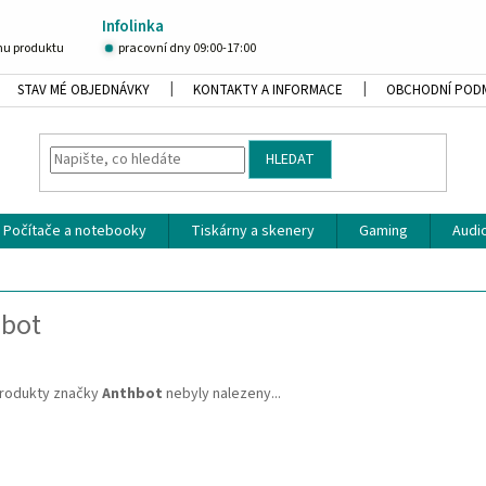
Infolinka
u produktu
pracovní dny 09:00-17:00
STAV MÉ OBJEDNÁVKY
KONTAKTY A INFORMACE
OBCHODNÍ POD
HLEDAT
Počítače a notebooky
Tiskárny a skenery
Gaming
Audio
hbot
rodukty značky
Anthbot
nebyly nalezeny...