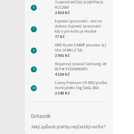
TLAKOVÁ MYČKA SCHEPPACH
HCE2600
2 819 Kč
Expresní zpracování
- více na
stránce: Expresní zpracování -
kdy a pro koho je vhodné
77 Kč
AMD Ryzen 5 8400F procesor 4,2
GHz 16 MB L3 Tác
2 501 Kč
Stojanový vysavač Samsung Jet
65 Pet VS15A60AGR5
4 156 Kč
Camry Premium CR 8052 pračka
Horní plnění 3 kg Šedá, Bílá
2 345 Kč
Dotazník
Jaký způsob platby nejčastěji volíte?