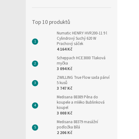
í
p
a
Top 10 produktů
n
e
Numatic HENRY HVR200-11 9 l
l
Cylindrový Suchý 620 W
Prachový sáček
4 164 Kč
Scheppach HCE3000 Tlaková
myčka
3 094 Kč
ZWILLING True Flow sada pánví
5 kusů
3 747 Kč
Medisana 88389 Pěna do
koupele a mléko Bublinková
koupel
3 008 Kč
Medisana 88379 masážní
podložka Bílá
2 206 Kč