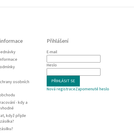
 informace
Přihlášení
jednávky
E-mail
 informace
Heslo
podmínky
PŘIHLÁSIT SE
chrany osobních
Nová registrace
Zapomenuté heslo
 obchodu
racování - kdy a
e vhodné
at, když přijde
zásilka?
zásilku?