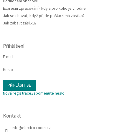
Hodnocení obchodu
Expresní zpracování - kdy a pro koho je vhodné
Jak se chovat, když přijde poškozená zásilka?
Jak zabalit zásilku?
Přihlášení
E-mail
Heslo
PŘIHLÁSIT SE
Nová registrace
Zapomenuté heslo
Kontakt
info
@
electro-room.cz