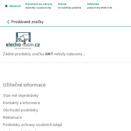
Přejít
Doručení na adresu
Dárek
Infolinka
Aktuálně:
na
nejčastěji 3 pracovní dny
ke každému produktu
pracovní dny 09:00-17:00
obsah
NÁKUPNÍ
Prodávané značky
KOŠÍK
AMT
CZK
Žádné produkty značky
AMT
nebyly nalezeny...
Z
á
p
a
Užitečné informace
t
Stav mé objednávky
í
Kontakty a informace
Obchodní podmínky
Reklamace
Podmínky ochrany osobních údajů