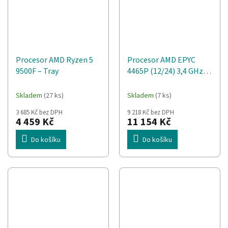
Procesor AMD Ryzen 5
Procesor AMD EPYC
9500F – Tray
4465P (12/24) 3,4 GHz
(až 5,4 GHz) Socket AM5
TDP 65W zásobník
Skladem
(27 ks)
Skladem
(7 ks)
3 685 Kč bez DPH
9 218 Kč bez DPH
4 459 Kč
11 154 Kč
Do košíku
Do košíku