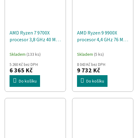
AMD Ryzen 7 9700X
AMD Ryzen 9 9900X
procesor 3,8 GHz 40 MB
procesor 4,4 GHz 76 MB
L2 & L3 (100-000001404)
L2 & L3 (100-000000662)
Tray
Tray
Skladem
(133 ks)
Skladem
(5 ks)
5 260 Kč bez DPH
8 043 Kč bez DPH
6 365 Kč
9 732 Kč
Do košíku
Do košíku