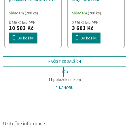
MB L2 & L3 (100-
100001084WOF) Krabice
Skladem
(200 ks)
Skladem
(200 ks)
8 680 Kč bez DPH
2 976 Kč bez DPH
10 503 Kč
3 601 Kč
Do košíku
Do košíku
NAČÍST 30 DALŠÍCH
S
1
3
t
O
r
61
položek celkem
v
á
l
NAHORU
n
á
k
o
d
v
Z
a
á
c
á
n
í
p
í
p
a
Užitečné informace
r