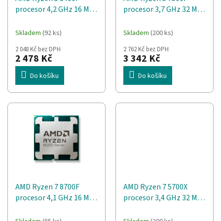
d
t
procesor 4,2 GHz 16 MB
procesor 3,7 GHz 32 MB
u
ů
L3 Tác
L3
k
t
Skladem
(92 ks)
Skladem
(200 ks)
ů
2 048 Kč bez DPH
2 762 Kč bez DPH
2 478 Kč
3 342 Kč
Do košíku
Do košíku
AMD Ryzen 7 8700F
AMD Ryzen 7 5700X
procesor 4,1 GHz 16 MB
procesor 3,4 GHz 32 MB
L3 Tác
L3