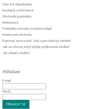
t
v
Stav mé objednávky
í
k
Kontakty a informace
y
v
Obchodní podmínky
ý
Reklamace
p
Podmínky ochrany osobních údajů
i
s
Hodnocení obchodu
u
Expresní zpracování - kdy a pro koho je vhodné
Jak se chovat, když přijde poškozená zásilka?
Jak zabalit zásilku?
Přihlášení
E-mail
Heslo
PŘIHLÁSIT SE