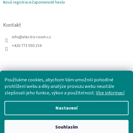
Nová registrace
Zapomenuté heslo
Kontakt
info
@
electro-room.cz
+420 773 550 154
Používáme cookies, abychom Vám umožnili pohodlné
prohlížení webu a díky analýze provozu webu neustále
zlepšovali jeho funkce, výkon a použitelnost.
Více informací
Nastavení
Vytvořil Shoptet
Souhlasím