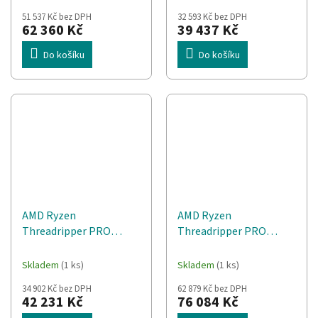
51 537 Kč bez DPH
32 593 Kč bez DPH
62 360 Kč
39 437 Kč
Do košíku
Do košíku
AMD Ryzen
AMD Ryzen
Threadripper PRO
Threadripper PRO
9955WX procesor
9965WX procesor 4,2
GHz 128 MB L3 Krabice
Skladem
(1 ks)
Skladem
(1 ks)
34 902 Kč bez DPH
62 879 Kč bez DPH
42 231 Kč
76 084 Kč