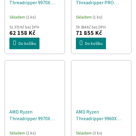
Threadripper 9970X
Threadripper PRO
procesor 4 GHz 128 MB
9965WX procesor 4,2
L3 Tác
GHz 128 MB L3 Tác
Skladem
(1 ks)
Skladem
(1 ks)
51 370 Kč bez DPH
59 384 Kč bez DPH
62 158 Kč
71 855 Kč
Do košíku
Do košíku
AMD Ryzen
AMD Ryzen
Threadripper 9970X
Threadripper 9960X
procesor 4 GHz 128 MB
procesor
L3 Krabice
Skladem
(1 ks)
Skladem
(3 ks)