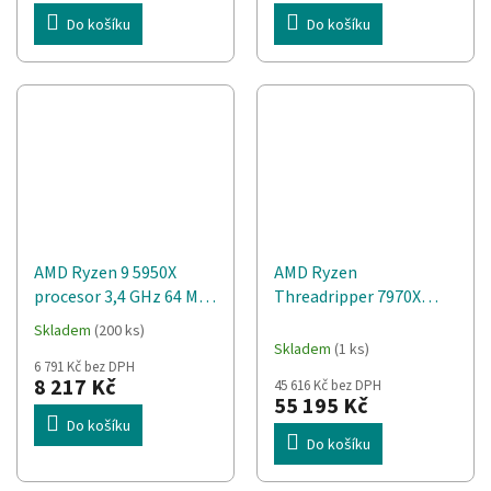
Do košíku
Do košíku
AMD Ryzen 9 5950X
AMD Ryzen
procesor 3,4 GHz 64 MB
Threadripper 7970X
L3
procesor 4 GHz 128 MB
Skladem
(200 ks)
Průměrné
L3
Skladem
(1 ks)
hodnocení
6 791 Kč bez DPH
produktu
8 217 Kč
45 616 Kč bez DPH
je
55 195 Kč
5,0
Do košíku
z
Do košíku
5
hvězdiček.