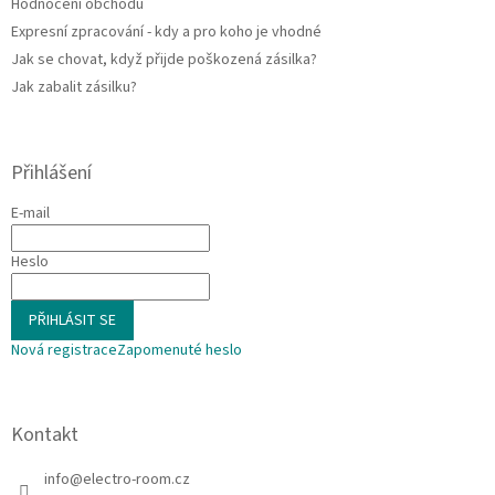
Hodnocení obchodu
Expresní zpracování - kdy a pro koho je vhodné
Jak se chovat, když přijde poškozená zásilka?
Jak zabalit zásilku?
Přihlášení
E-mail
Heslo
PŘIHLÁSIT SE
Nová registrace
Zapomenuté heslo
Kontakt
info
@
electro-room.cz