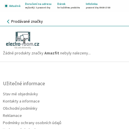
Přejít
Doručení na adresu
Dárek
Infolinka
Aktuálně:
na
nejčastěji 3 pracovní dny
ke každému produktu
pracovní dny 09:00-17:00
obsah
NÁKUPNÍ
Prodávané značky
KOŠÍK
Amazfit
CZK
Žádné produkty značky
Amazfit
nebyly nalezeny...
Z
á
p
a
Užitečné informace
t
Stav mé objednávky
í
Kontakty a informace
Obchodní podmínky
Reklamace
Podmínky ochrany osobních údajů