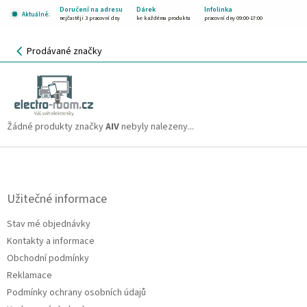
Přejít
Doručení na adresu
Dárek
Infolinka
Aktuálně:
na
nejčastěji 3 pracovní dny
ke každému produktu
pracovní dny 09:00-17:00
obsah
NÁKUPNÍ
Prodávané značky
KOŠÍK
AIV
CZK
Žádné produkty značky
AIV
nebyly nalezeny...
Z
á
p
a
Užitečné informace
t
Stav mé objednávky
í
Kontakty a informace
Obchodní podmínky
Reklamace
Podmínky ochrany osobních údajů