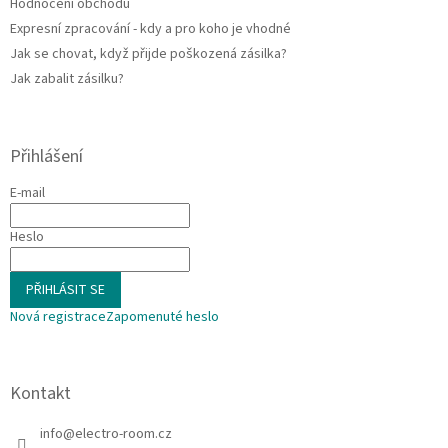
Hodnocení obchodu
Expresní zpracování - kdy a pro koho je vhodné
Jak se chovat, když přijde poškozená zásilka?
Jak zabalit zásilku?
Přihlášení
E-mail
Heslo
PŘIHLÁSIT SE
Nová registrace
Zapomenuté heslo
Kontakt
info
@
electro-room.cz