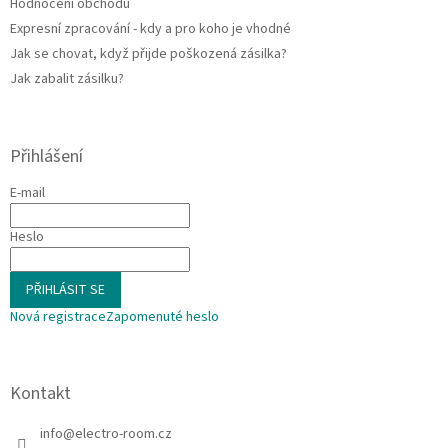
Hodnocení obchodu
Expresní zpracování - kdy a pro koho je vhodné
Jak se chovat, když přijde poškozená zásilka?
Jak zabalit zásilku?
Přihlášení
E-mail
Heslo
PŘIHLÁSIT SE
Nová registrace
Zapomenuté heslo
Kontakt
info
@
electro-room.cz