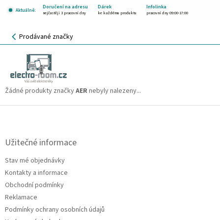
Přejít
Doručení na adresu
Dárek
Infolinka
Aktuálně:
na
nejčastěji 3 pracovní dny
ke každému produktu
pracovní dny 09:00-17:00
obsah
NÁKUPNÍ
Prodávané značky
KOŠÍK
AER
CZK
Žádné produkty značky
AER
nebyly nalezeny...
Z
á
p
a
Užitečné informace
t
Stav mé objednávky
í
Kontakty a informace
Obchodní podmínky
Reklamace
Podmínky ochrany osobních údajů