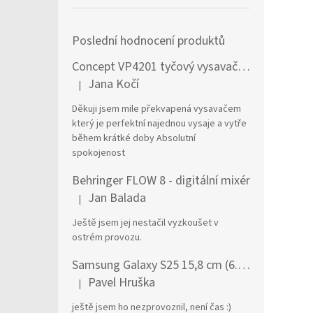
Poslední hodnocení produktů
Concept VP4201 tyčový vysavač / elektrický smeták Tyčový vysavač 2 v 1 AC Suché a mokré Bezsáčkové 0,6 l 90 W Černá, Stříbrná
Jana Kočí
|
Hodnocení produktu je 5 z 5 hvězdiček.
Děkuji jsem mile překvapená vysavačem
který je perfektní najednou vysaje a vytře
během krátké doby Absolutní
spokojenost
Behringer FLOW 8 - digitální mixér
Jan Balada
|
Hodnocení produktu je 5 z 5 hvězdiček.
Ještě jsem jej nestačil vyzkoušet v
ostrém provozu.
Samsung Galaxy S25 15,8 cm (6.2") Dual SIM Android 15 5G USB typu C 12 GB 256 GB 4000 mAh Námořnická modrá
Pavel Hruška
|
Hodnocení produktu je 1 z 5 hvězdiček.
ještě jsem ho nezprovoznil, není čas :)