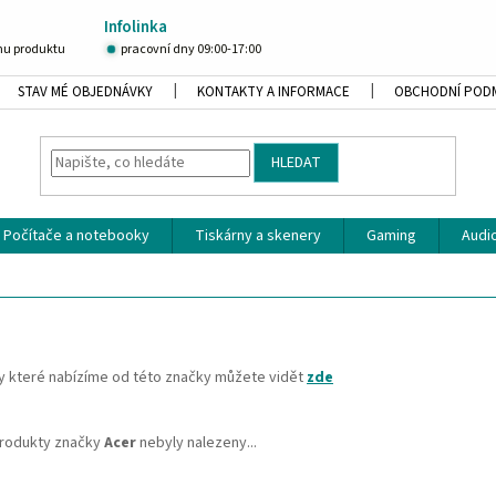
Infolinka
u produktu
pracovní dny 09:00-17:00
STAV MÉ OBJEDNÁVKY
KONTAKTY A INFORMACE
OBCHODNÍ POD
HLEDAT
Počítače a notebooky
Tiskárny a skenery
Gaming
Audio
y které nabízíme od této značky můžete vidět
zde
rodukty značky
Acer
nebyly nalezeny...