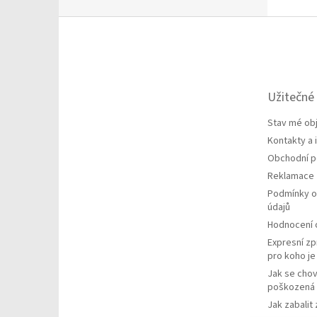
Z
á
p
a
t
Užitečné
í
Stav mé ob
Kontakty a
Obchodní 
Reklamace
Podmínky o
údajů
Hodnocení
Expresní zp
pro koho j
Jak se chov
poškozená 
Jak zabalit 