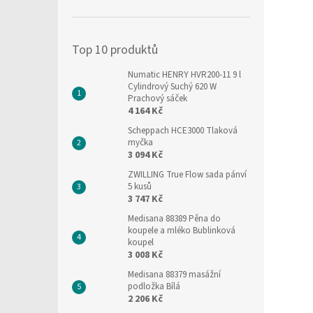
í
p
a
Top 10 produktů
n
e
Numatic HENRY HVR200-11 9 l
l
Cylindrový Suchý 620 W
Prachový sáček
4 164 Kč
Scheppach HCE3000 Tlaková
myčka
3 094 Kč
ZWILLING True Flow sada pánví
5 kusů
3 747 Kč
Medisana 88389 Pěna do
koupele a mléko Bublinková
koupel
3 008 Kč
Medisana 88379 masážní
podložka Bílá
2 206 Kč