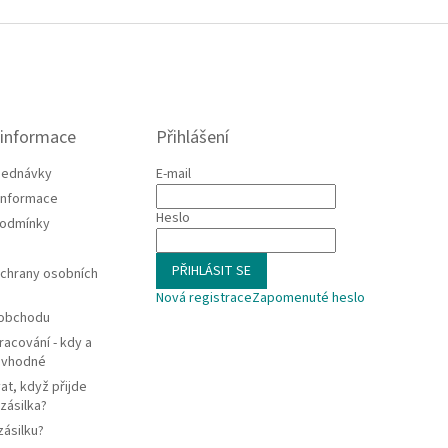
 informace
Přihlášení
jednávky
E-mail
 informace
Heslo
podmínky
PŘIHLÁSIT SE
chrany osobních
Nová registrace
Zapomenuté heslo
 obchodu
racování - kdy a
e vhodné
at, když přijde
zásilka?
zásilku?