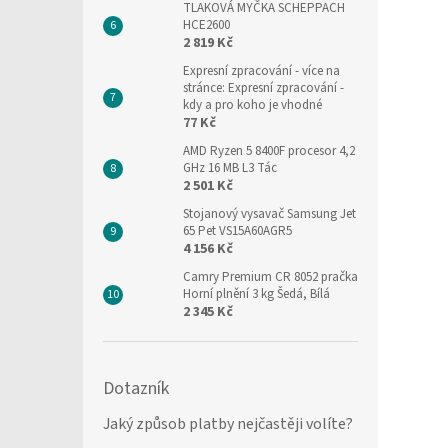
TLAKOVÁ MYČKA SCHEPPACH
HCE2600
2 819 Kč
Expresní zpracování
- více na
stránce: Expresní zpracování -
kdy a pro koho je vhodné
77 Kč
AMD Ryzen 5 8400F procesor 4,2
GHz 16 MB L3 Tác
2 501 Kč
Stojanový vysavač Samsung Jet
65 Pet VS15A60AGR5
4 156 Kč
Camry Premium CR 8052 pračka
Horní plnění 3 kg Šedá, Bílá
2 345 Kč
Dotazník
Jaký způsob platby nejčastěji volíte?