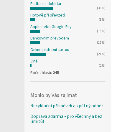
Platba na dobírku
(36%)
Hotově při převzetí
(8%)
Apple nebo Google Pay
(15%)
Bankovním převodem
(15%)
Online platební kartou
(24%)
Jiné
(2%)
Počet hlasů:
245
Mohlo by Vás zajímat
Recyklační příspěvek a zpětný odběr
Doprava zdarma - pro všechny a bez
limitů!