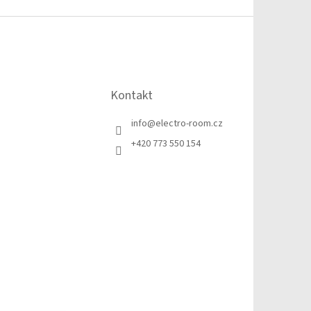
Kontakt
info
@
electro-room.cz
+420 773 550 154