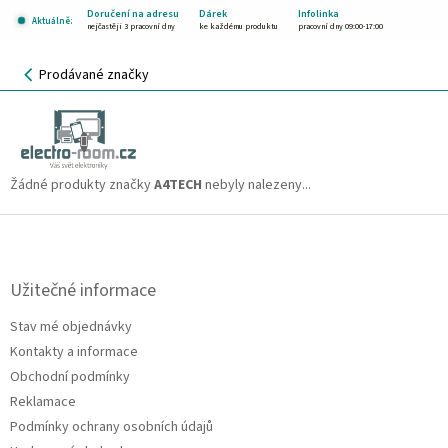
Přejít
Doručení na adresu
Dárek
Infolinka
Aktuálně:
na
nejčastěji 3 pracovní dny
ke každému produktu
pracovní dny 09:00-17:00
obsah
NÁKUPNÍ
Prodávané značky
KOŠÍK
A4TECH
CZK
Žádné produkty značky
A4TECH
nebyly nalezeny...
Z
á
p
a
Užitečné informace
t
Stav mé objednávky
í
Kontakty a informace
Obchodní podmínky
Reklamace
Podmínky ochrany osobních údajů