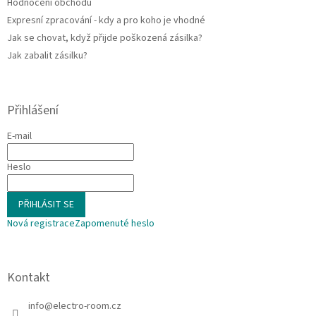
Hodnocení obchodu
Expresní zpracování - kdy a pro koho je vhodné
Jak se chovat, když přijde poškozená zásilka?
Jak zabalit zásilku?
Přihlášení
E-mail
Heslo
PŘIHLÁSIT SE
Nová registrace
Zapomenuté heslo
Kontakt
info
@
electro-room.cz