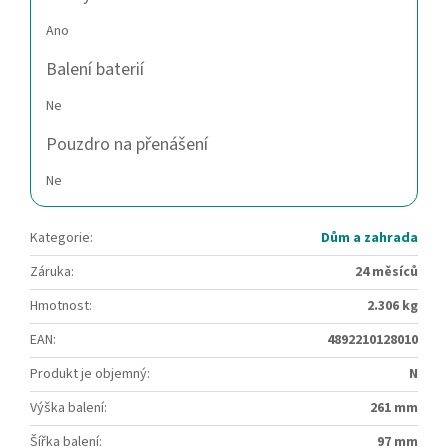
Ano
Balení baterií
Ne
Pouzdro na přenášení
Ne
Kategorie
:
Dům a zahrada
Záruka
:
24 měsíců
Hmotnost
:
2.306 kg
EAN
:
4892210128010
Produkt je objemný
:
N
Výška balení
:
261 mm
Šířka balení
:
97 mm