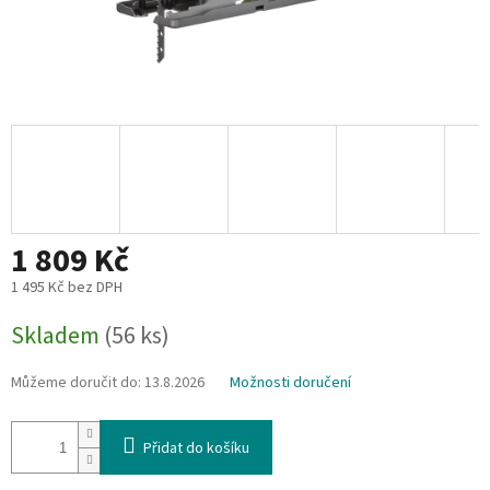
1 809 Kč
1 495 Kč bez DPH
Měrná
Skladem
(56 ks)
cena:
Můžeme doručit do:
13.8.2026
Možnosti doručení
Přidat do košíku