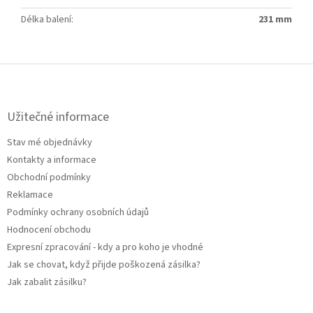
Délka balení
:
231 mm
Z
á
p
a
Užitečné informace
t
Stav mé objednávky
í
Kontakty a informace
Obchodní podmínky
Reklamace
Podmínky ochrany osobních údajů
Hodnocení obchodu
Expresní zpracování - kdy a pro koho je vhodné
Jak se chovat, když přijde poškozená zásilka?
Jak zabalit zásilku?