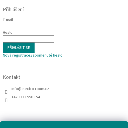
Přihlášení
E-mail
Heslo
PŘIHLÁSIT SE
Nová registrace
Zapomenuté heslo
Kontakt
info
@
electro-room.cz
+420 773 550 154