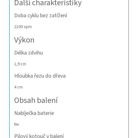
Další charakteristiky
Doba cyklu bez zatížení
2100 spm
Výkon
Délka zdvihu
1,9 cm
Hloubka řezu do dřeva
4 cm
Obsah balení
Nabíječka baterie
Ne
Pilový kotouč v balení