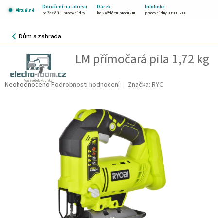
Přejít
Doručení na adresu
Dárek
Infolinka
Aktuálně:
na
nejčastěji 3 pracovní dny
ke každému produktu
pracovní dny 09:00-17:00
obsah
NÁKUPNÍ
Dům a zahrada
KOŠÍK
Ryobi CJS180LM přímočará pila 1,72 kg
CZK
NAKRYOWYR0001
Průměrné
Neohodnoceno
Podrobnosti hodnocení
Značka:
RYO
hodnocení
produktu
je
0,0
z
5
hvězdiček.