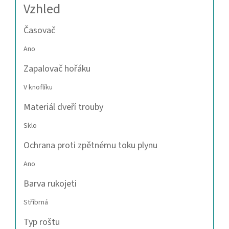
Vzhled
Časovač
Ano
Zapalovač hořáku
V knoflíku
Materiál dveří trouby
Sklo
Ochrana proti zpětnému toku plynu
Ano
Barva rukojeti
Stříbrná
Typ roštu