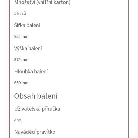
Množství (vnitřní karton)
1 kusů
Šířka balení
955 mm
Výška balení
875 mm
Hloubka balení
660 mm
Obsah balení
Uživatelská příručka
Ano
Naváděcí pravítko