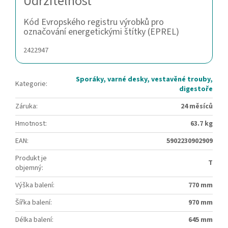
Udržitelnost
Kód Evropského registru výrobků pro
označování energetickými štítky (EPREL)
2422947
Sporáky, varné desky, vestavěné trouby,
Kategorie
:
digestoře
Záruka
:
24 měsíců
Hmotnost
:
63.7 kg
EAN
:
5902230902909
Produkt je
T
objemný
:
Výška balení
:
770 mm
Šířka balení
:
970 mm
Délka balení
:
645 mm