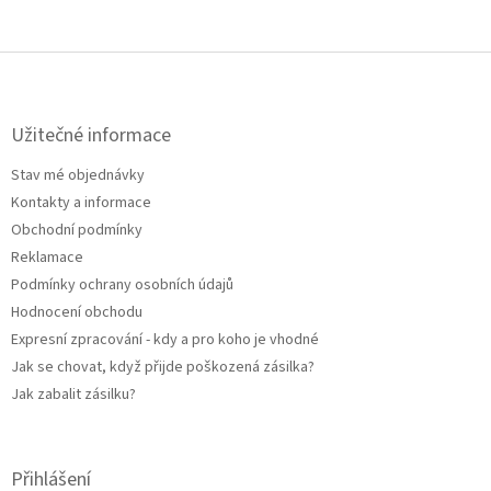
Z
á
p
a
Užitečné informace
t
Stav mé objednávky
í
Kontakty a informace
Obchodní podmínky
Reklamace
Podmínky ochrany osobních údajů
Hodnocení obchodu
Expresní zpracování - kdy a pro koho je vhodné
Jak se chovat, když přijde poškozená zásilka?
Jak zabalit zásilku?
Přihlášení