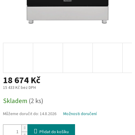
18 674 Kč
15 433 Kč bez DPH
Měrná
Skladem
(2 ks)
cena:
Můžeme doručit do:
14.8.2026
Možnosti doručení
Přidat do košíku