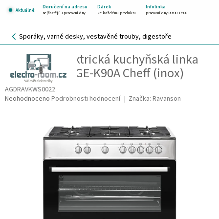
Přejít
Doručení na adresu
Dárek
Infolinka
Aktuálně:
na
nejčastěji 3 pracovní dny
ke každému produktu
pracovní dny 09:00-17:00
obsah
NÁKUPNÍ
Sporáky, varné desky, vestavěné trouby, digestoře
KOŠÍK
Plynová a elektrická kuchyňská linka
CZK
Ravanson KWGE-K90A Cheff (inox)
AGDRAVKWS0022
Průměrné
Neohodnoceno
Podrobnosti hodnocení
Značka:
Ravanson
hodnocení
produktu
je
0,0
z
5
hvězdiček.