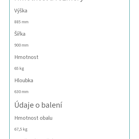
Výška
885 mm
Šířka
900 mm
Hmotnost
65 kg
Hloubka
630 mm
Údaje o balení
Hmotnost obalu
67,5 kg