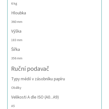
6 kg
Hloubka
360 mm
Výška
183 mm
Šířka
356 mm
Ruční podavač
Typy médií v zásobníku papíru
Obálky
Velikosti A dle ISO (A0...A9)
A5