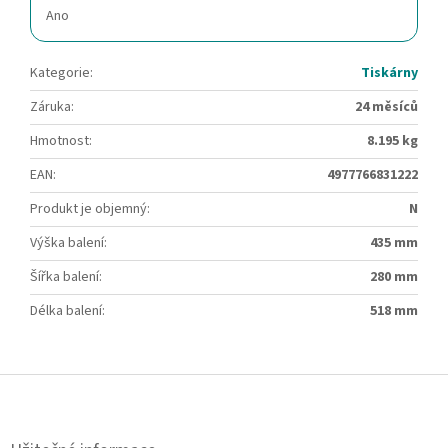
Ano
Kategorie
:
Tiskárny
Záruka
:
24 měsíců
Hmotnost
:
8.195 kg
EAN
:
4977766831222
Produkt je objemný
:
N
Výška balení
:
435 mm
Šířka balení
:
280 mm
Délka balení
:
518 mm
Z
á
p