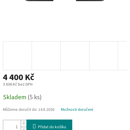
4 400 Kč
3 636 Kč bez DPH
Měrná
Skladem
(5 ks)
cena:
Můžeme doručit do:
14.8.2026
Možnosti doručení
Přidat do košíku