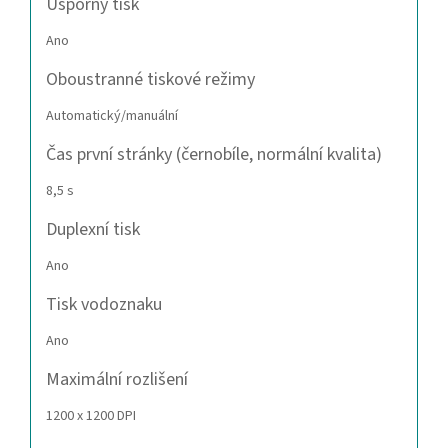
Úsporný tisk
Ano
Oboustranné tiskové režimy
Automatický/manuální
Čas první stránky (černobíle, normální kvalita)
8,5 s
Duplexní tisk
Ano
Tisk vodoznaku
Ano
Maximální rozlišení
1200 x 1200 DPI