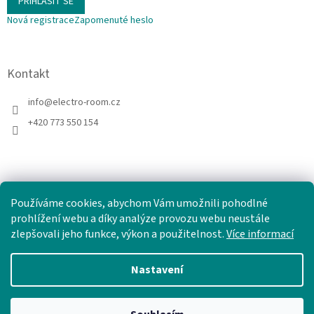
PŘIHLÁSIT SE
Nová registrace
Zapomenuté heslo
Kontakt
info
@
electro-room.cz
+420 773 550 154
Používáme cookies, abychom Vám umožnili pohodlné
prohlížení webu a díky analýze provozu webu neustále
zlepšovali jeho funkce, výkon a použitelnost.
Více informací
Nastavení
Vytvořil Shoptet