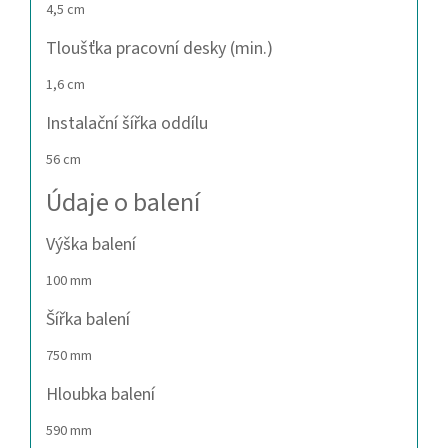
4,5 cm
Tloušťka pracovní desky (min.)
1,6 cm
Instalační šířka oddílu
56 cm
Údaje o balení
Výška balení
100 mm
Šířka balení
750 mm
Hloubka balení
590 mm