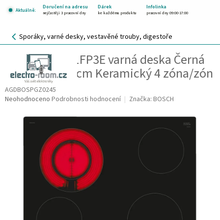
Přejít
Doručení na adresu
Dárek
Infolinka
Aktuálně:
na
nejčastěji 3 pracovní dny
ke každému produktu
pracovní dny 09:00-17:00
obsah
NÁKUPNÍ
Sporáky, varné desky, vestavěné trouby, digestoře
KOŠÍK
Bosch PKF631FP3E varná deska Černá
CZK
Vestavěné 60 cm Keramický 4 zóna/zón
AGDBOSPGZ0245
Průměrné
Neohodnoceno
Podrobnosti hodnocení
Značka:
BOSCH
hodnocení
produktu
je
0,0
z
5
hvězdiček.