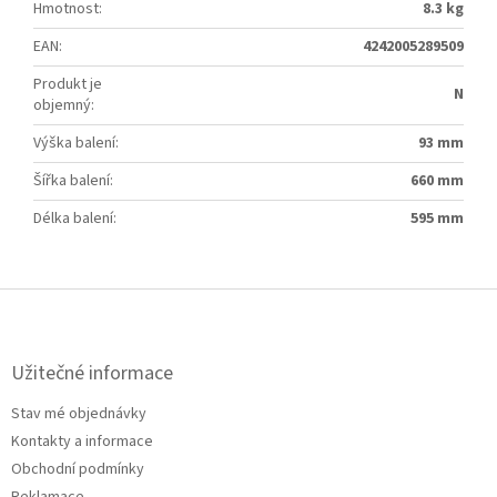
Hmotnost
:
8.3 kg
EAN
:
4242005289509
Produkt je
N
objemný
:
Výška balení
:
93 mm
Šířka balení
:
660 mm
Délka balení
:
595 mm
Z
á
p
a
Užitečné informace
t
Stav mé objednávky
í
Kontakty a informace
Obchodní podmínky