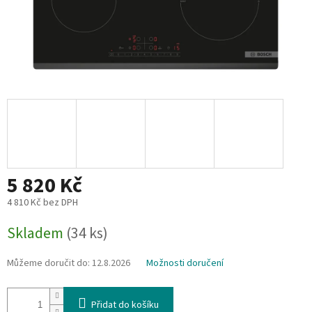
5 820 Kč
4 810 Kč bez DPH
Měrná
Skladem
(34 ks)
cena:
Můžeme doručit do:
12.8.2026
Možnosti doručení
Přidat do košíku