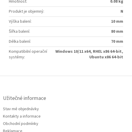
Hmotnost
:
0.08 kg
Produkt je objemný
:
N
Výška balení
:
10 mm
Šířka balení
:
80 mm
Délka balení
:
70 mm
Kompatibilní operační
Windows 10/11 x64, RHEL x86 64-bit,
systémy
:
Ubuntu x86 64-bit
Z
á
p
a
Užitečné informace
t
Stav mé objednávky
í
Kontakty a informace
Obchodní podmínky
Reklamace