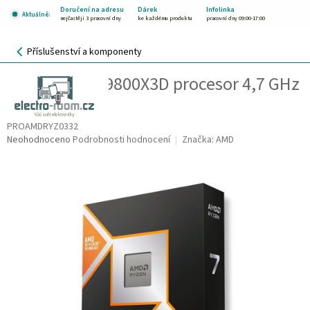
Přejít
Doručení na adresu
Dárek
Infolinka
Aktuálně:
na
nejčastěji 3 pracovní dny
ke každému produktu
pracovní dny 09:00-17:00
obsah
NÁKUPNÍ
Příslušenství a komponenty
KOŠÍK
AMD Ryzen 7 9800X3D procesor 4,7 GHz
CZK
96 MB L3 Tác
PROAMDRYZ0332
Průměrné
Neohodnoceno
Podrobnosti hodnocení
Značka:
AMD
hodnocení
produktu
je
0,0
z
5
hvězdiček.