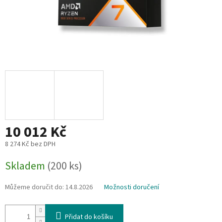
10 012 Kč
8 274 Kč bez DPH
Měrná
Skladem
(200 ks)
cena:
Můžeme doručit do:
14.8.2026
Možnosti doručení
Přidat do košíku