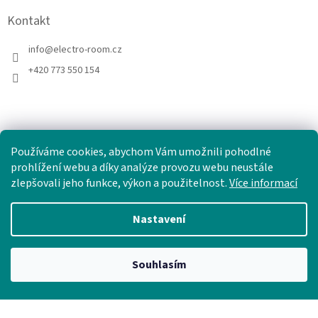
Kontakt
info
@
electro-room.cz
+420 773 550 154
Používáme cookies, abychom Vám umožnili pohodlné
prohlížení webu a díky analýze provozu webu neustále
zlepšovali jeho funkce, výkon a použitelnost.
Více informací
Nastavení
Vytvořil Shoptet
Souhlasím
Copyright 2026
electro-room.cz
. Všechna práva vyhrazena.