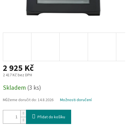
2 925 Kč
2 417 Kč bez DPH
Měrná
Skladem
(3 ks)
cena:
Můžeme doručit do:
14.8.2026
Možnosti doručení
Přidat do košíku