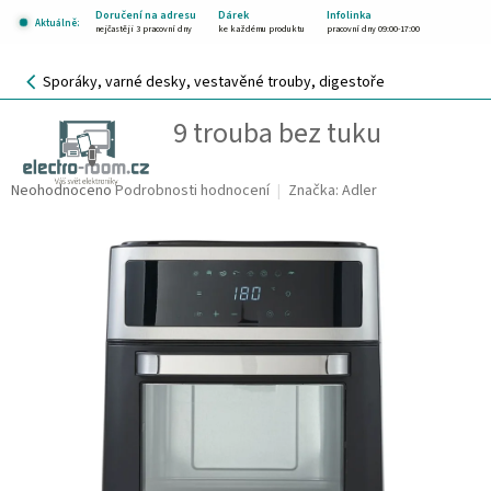
Přejít
Doručení na adresu
Dárek
Infolinka
Aktuálně:
na
nejčastěji 3 pracovní dny
ke každému produktu
pracovní dny 09:00-17:00
obsah
NÁKUPNÍ
Sporáky, varné desky, vestavěné trouby, digestoře
KOŠÍK
ADLER AD 6309 trouba bez tuku
CZK
AGDADLMPI0019
Průměrné
Neohodnoceno
Podrobnosti hodnocení
Značka:
Adler
hodnocení
produktu
je
0,0
z
5
hvězdiček.