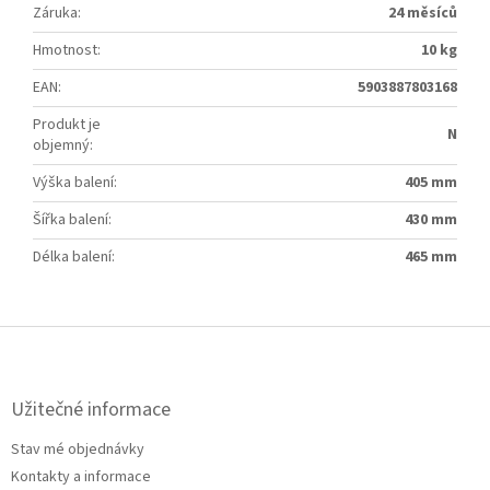
Záruka
:
24 měsíců
Hmotnost
:
10 kg
EAN
:
5903887803168
Produkt je
N
objemný
:
Výška balení
:
405 mm
Šířka balení
:
430 mm
Délka balení
:
465 mm
Z
á
p
a
Užitečné informace
t
Stav mé objednávky
í
Kontakty a informace